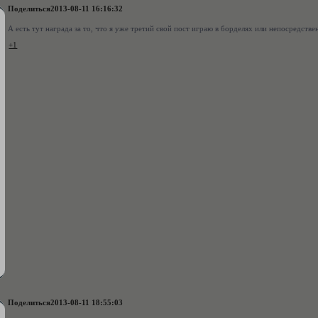
Поделиться
2013-08-11 16:16:32
А есть тут награда за то, что я уже третий свой пост играю в борделях или непосредств
+1
Поделиться
2013-08-11 18:55:03