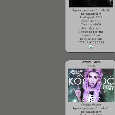
Зарегистрирован
: 2013-07-06
Приглашений:
0
Сообщений:
6372
Уважение:
+721
Позитив:
+1038
Пол:
Мужской
Провел на форуме:
2 месяца 2 дня
Последний визит:
2022-12-08 21:53:15
Azazell' Adler
космос
Откуда:
Москва
Зарегистрирован
: 2013-07-03
Приглашений:
0