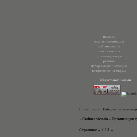
правила
важная информация
шаблон анкеты
список квестов
организация игры
реклама
набор в администрацию
возвращение на форум
Обязательно нажми
Привет, Гость!
Войдите
или
зарегист
»
Cadmea victoria
»
Организация 
Страница:
«
1
2
3
»