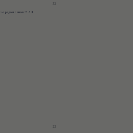
32
енно рядом с ними?! XD
33