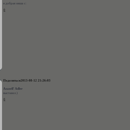
я добрая няша с:
0
Поделиться
2013-08-12 21:26:03
Azazell' Adler
выставил.)
0