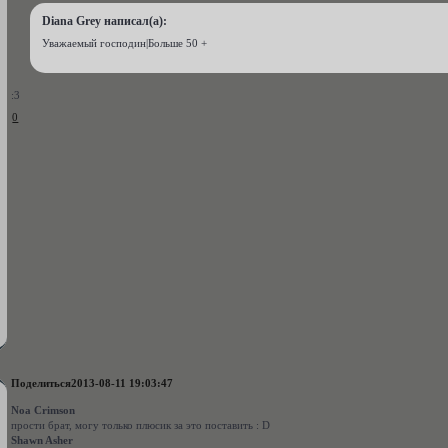
Diana Grey написал(а):
Уважаемый господин|Больше 50 +
:3
0
Поделиться
2013-08-11 19:03:47
Noa Crimson
прости брат, могу только плюсик за это поставить : D
Shawn Asher