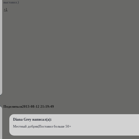
выставил.)
+1
Поделиться
2013-08-12 21:19:49
Diana Grey написал(а):
Местный добряк|Поставил больше 50+