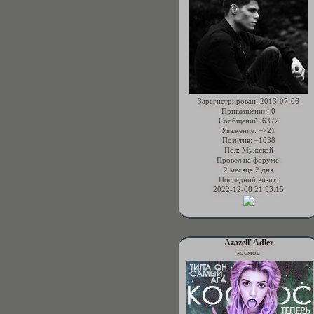
Зарегистрирован
: 2013-07-06
Приглашений:
0
Сообщений:
6372
Уважение:
+721
Позитив:
+1038
Пол:
Мужской
Провел на форуме:
2 месяца 2 дня
Последний визит:
2022-12-08 21:53:15
Azazell' Adler
космос