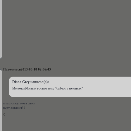
Поделиться
2013-08-18 02:56:43
Diana Grey написал(а):
Меломан|Частым гостям тему "сейчас в колонках"
я там сижу, мога сижу
курт докажет!1
0