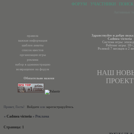
ФОРУМ
УЧАСТНИКИ
ПОИСК
Активные т
Здравствуйте и добро пожа
правила
Cadmea victoria
важная информация
Система игры: эпизод
шаблон анкеты
Рейтинг игры: 18+;
Ролевой 7 месяцев и 2 не
список квестов
организация игры
реклама
набор в администрацию
возвращение на форум
НАШ НОВ
Обязательно нажми
ПРОЕКТ
Привет, Гость!
Войдите
или
зарегистрируйтесь
.
»
Cadmea victoria
»
Реклама
Страница:
1