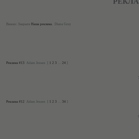
РЕКЛ
Тема
Важно:
Закрыта
Наша реклама.
Diana Grey
Реклама #13
Adam Jensen
[
1
2
3
…
24
]
Реклама #12
Adam Jensen
[
1
2
3
…
34
]