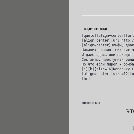
- выделить код:
[quote][align=center][url
[align=center][url=http:/
[align=center]Эльфы, драк
Никаких правил, никаких з
И даже здесь они находят 
Сектанты, преступная банд
Но что если пирог - бомба
[i][b][size=16]Капельку С
[align=center][size=12][u
[hr]
внешний вид
ЭТ