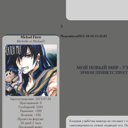
0
Поделиться
2013-10-16 15:32:05
Michael Fierte
Michelle or Michael?
МОЙ НОВЫЙ МИР - У
ЭРИОН ПРИВЕТСТВУЕТ
Зарегистрирован
: 2013-07-01
Приглашений:
0
Сообщений:
5261
Уважение:
+390
Позитив:
+166
Провел на форуме:
Ехидная улыбочка никогда не сползает с ег
26 дней 2 часа
самоуверенность сильно подводит его. Он
Последний визит: