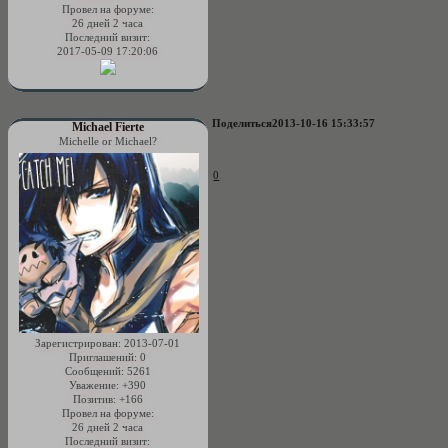
Провел на форуме:
26 дней 2 часа
Последний визит:
2017-05-09 17:20:06
Поделиться
2013-10-16 15:33:57
Michael Fierte
Michelle or Michael?
0
Зарегистрирован
: 2013-07-01
Приглашений:
0
Сообщений:
5261
Уважение:
+390
Позитив:
+166
Провел на форуме:
26 дней 2 часа
Последний визит: