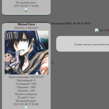
Последний визит:
2017-05-09 17:20:06
Поделиться
2013-10-16 15:36:57
Michael Fierte
Michelle or Michael?
Солнце только опускается за
0
Зарегистрирован
: 2013-07-01
Приглашений:
0
Сообщений:
5261
Уважение:
+390
Позитив:
+166
Провел на форуме:
26 дней 2 часа
Последний визит:
2017-05-09 17:20:06