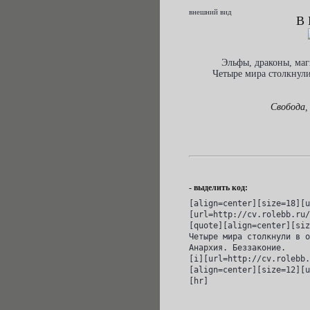
внешний вид
В
Эльфы, драконы, маг
Четыре мира столкнули
Свобода
,
- выделить код:
[align=center][size=18][u
[url=http://cv.rolebb.ru/
[quote][align=center][siz
Четыре мира столкнули в о
Анархия. Беззаконие.

[i][url=http://cv.rolebb.
[align=center][size=12][u
[hr]