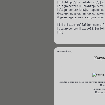
[url=http://cv.rolebb.ru/][si
[align=center][url=http://cv.
[align=center]Эльфы, драконы,
Никаких правил, никаких закон
И даже здесь они находят прот
[i][b][size=16][align=center]
[align=center][size=12][url=h
[hr]
внешний вид
Какую
Эльфы, драконы, демоны, ангелы, маги 
Пос
Никаких пра
И даже з