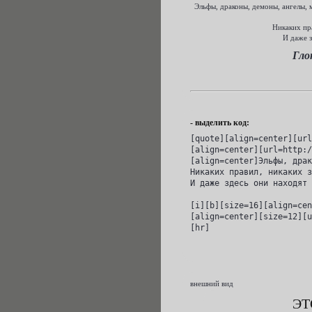
Эльфы, драконы, демоны, ангелы, 
Никаких пра
И даже з
Гло
- выделить код:
[quote][align=center][url
[align=center][url=http:/
[align=center]Эльфы, драк
Никаких правил, никаких з
И даже здесь они находят 
[i][b][size=16][align=cen
[align=center][size=12][u
[hr]
внешний вид
ЭТ