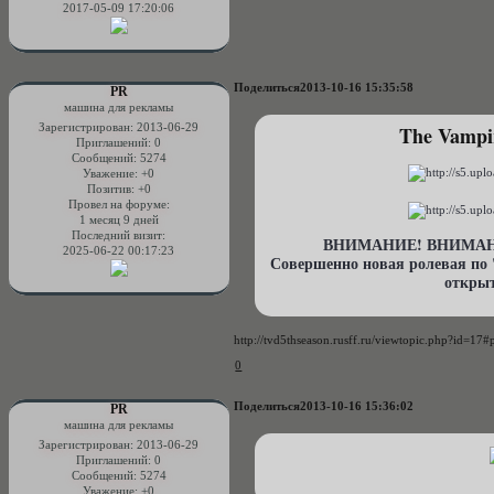
2017-05-09 17:20:06
Поделиться
2013-10-16 15:35:58
PR
машина для рекламы
The Vampir
Зарегистрирован
: 2013-06-29
Приглашений:
0
Сообщений:
5274
Уважение:
+0
Позитив:
+0
Провел на форуме:
1 месяц 9 дней
Последний визит:
ВНИМАНИЕ! ВНИМАН
2025-06-22 00:17:23
Совершенно новая ролевая по 
открыт
http://tvd5thseason.rusff.ru/viewtopic.php?id=17
0
Поделиться
2013-10-16 15:36:02
PR
машина для рекламы
Зарегистрирован
: 2013-06-29
Приглашений:
0
Сообщений:
5274
Уважение:
+0