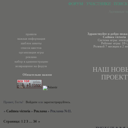
ФОРУМ
УЧАСТНИКИ
ПОИСК
Активные т
Здравствуйте и добро пожа
правила
Cadmea victoria
важная информация
Система игры: эпизод
шаблон анкеты
Рейтинг игры: 18+;
Ролевой 7 месяцев и 2 не
список квестов
организация игры
реклама
набор в администрацию
возвращение на форум
НАШ НОВ
Обязательно нажми
ПРОЕКТ
Привет, Гость!
Войдите
или
зарегистрируйтесь
.
»
Cadmea victoria
»
Реклама
»
Реклама №11.
Страница:
1
2
3
…
34
»