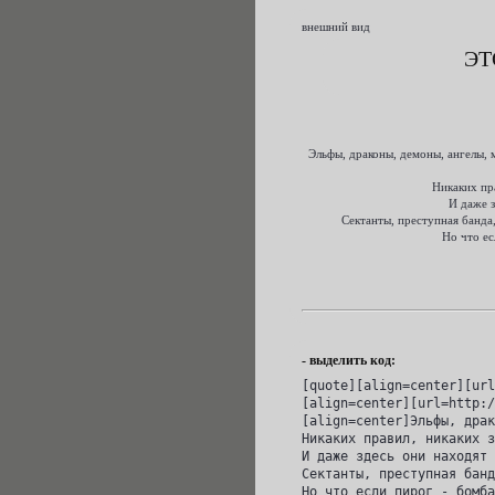
внешний вид
ЭТ
Эльфы, драконы, демоны, ангелы, 
Никаких пра
И даже з
Сектанты, преступная банда,
Но что ес
- выделить код:
[quote][align=center][url
[align=center][url=http:/
[align=center]Эльфы, драк
Никаких правил, никаких з
И даже здесь они находят 
Сектанты, преступная банд
Но что если пирог - бомба