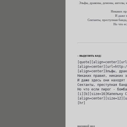
Эльфы, драконы, демоны, ангелы, 
Никаких пра
И даже з
Сектанты, преступная банда,
Но что ес
- выделить код:
[quote][align=center][url
[align=center][url=http:/
[align=center]Эльфы, драк
Никаких правил, никаких з
И даже здесь они находят 
Сектанты, преступная банд
Но что если пирог - бомба
[i][b][size=16]Капельку С
[align=center][size=12][u
[hr]
внешний вид