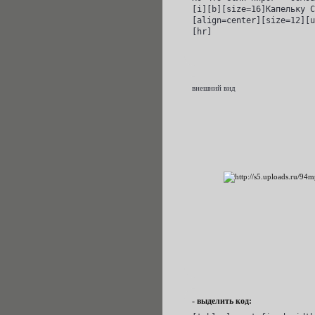
[i][b][size=16]Капельку С
[align=center][size=12][u
[hr]
внешний вид
- выделить код: