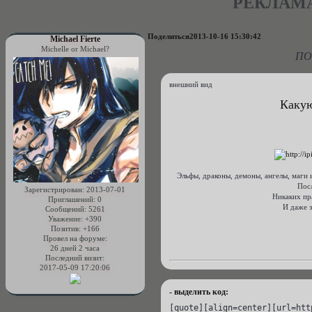
РЕКЛАМА
Поделиться
2013-10-16 15:30:42
Michael Fierte
Michelle or Michael?
ПО
внешний вид
Какую
Эльфы, драконы, демоны, ангелы, маги 
Пос
Зарегистрирован
: 2013-07-01
Никаких пра
Приглашений:
0
И даже з
Сообщений:
5261
Уважение:
+390
Позитив:
+166
Провел на форуме:
26 дней 2 часа
Последний визит:
2017-05-09 17:20:06
- выделить код:
[quote][align=center][url=htt