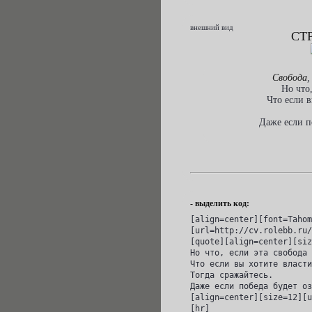
внешний вид
СТ
Свобода
,
Но что
Что если в
Даже если п
- выделить код:
[align=center][font=Tahom
[url=http://cv.rolebb.ru/
[quote][align=center][siz
Но что, если эта свобода 
Что если вы хотите власти
Тогда сражайтесь.

Даже если победа будет оз
[align=center][size=12][u
[hr]