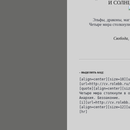
И СОЛН
Эльфы, драконы, маг
Четыре мира столкнули
Свобода
,
- выделить код:
[align=center][size=18][u
[url=http://cv.rolebb.ru/
[quote][align=center][siz
Четыре мира столкнули в о
Анархия. Беззаконие.

[i][url=http://cv.rolebb.
[align=center][size=12][u
[hr]