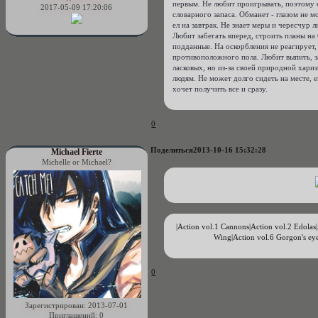
первым. Не любит проигрывать, поэтому с
2017-05-09 17:20:06
словарного запаса. Обманет - глазом не мо
ел на завтрак. Не знает меры и чересчур 
Любит забегать вперед, строить планы на 
подданные. На оскорбления не реагирует,
противоположного пола. Любит выпить, за
ласковых, но из-за своей природной хари
людям. Не может долго сидеть на месте, 
хочет получить все и сразу.
0
Поделиться
2013-10-16 15:32:28
Michael Fierte
Michelle or Michael?
|Action vol.1 Cannons|
Action vol.2 Edolas|
Wing|
Action vol.6 Gorgon's eye
0
Зарегистрирован
: 2013-07-01
Приглашений:
0