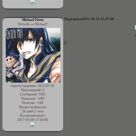
Поделиться
2013-10-16 15:47:48
Michael Fierte
Michelle or Michael?
0
Зарегистрирован
: 2013-07-01
Приглашений:
0
Сообщений:
5261
Уважение:
+390
Позитив:
+166
Провел на форуме:
26 дней 2 часа
Последний визит:
2017-05-09 17:20:06