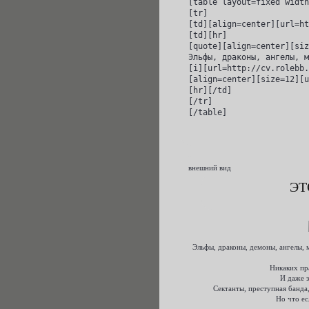
[table layout=fixed width
[tr]

[td][align=center][url=ht
[td][hr]

[quote][align=center][siz
Эльфы, драконы, ангелы, м
[i][url=http://cv.rolebb.
[align=center][size=12][u
[hr][/td]

[/tr]

[/table]
внешний вид
ЭТ
Эльфы, драконы, демоны, ангелы, 
Никаких пра
И даже з
Сектанты, преступная банда,
Но что ес