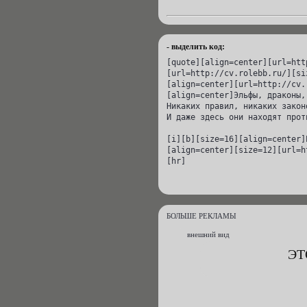
- выделить код:
[quote][align=center][url=htt
[url=http://cv.rolebb.ru/][si
[align=center][url=http://cv.
[align=center]Эльфы, драконы,
Никаких правил, никаких закон
И даже здесь они находят прот
[i][b][size=16][align=center]
[align=center][size=12][url=h
[hr]
БОЛЬШЕ РЕКЛАМЫ
внешний вид
ЭТ