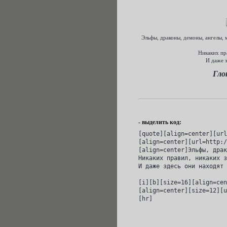
Эльфы, драконы, демоны, ангелы, 
Никаких пра
И даже з
Гло
- выделить код:
[quote][align=center][url
[align=center][url=http:/
[align=center]Эльфы, драк
Никаких правил, никаких з
И даже здесь они находят 
[i][b][size=16][align=cen
[align=center][size=12][u
[hr]