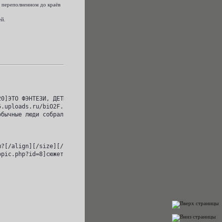
, переполненном до краёв
ей.
0]ЭТО ФЭНТЕЗИ, ДЕТКА[/size][/url][/align][/quote]

.uploads.ru/biO2F.jpg[/img][/url][/align]

бычные люди собрались в городе, переполненном до краёв анархией.


?[/align][/size][/b][/i]

opic.php?id=8]сюжет[/url] | [url=http://cv.rolebb.ru/viewtopic.ph