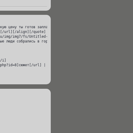
кую цену ты готов заплатить[/size][/url]

[/url][/align][/quote]

u/img/img7/fs/Untitled-1.1381230466.jpg[/img][/url][/align]

ые люди собрались в городе, переполненном до краёв анархией. Пос
/i]

php?id=8]сюжет[/url] | [url=http://cv.rolebb.ru/viewtopic.php?id