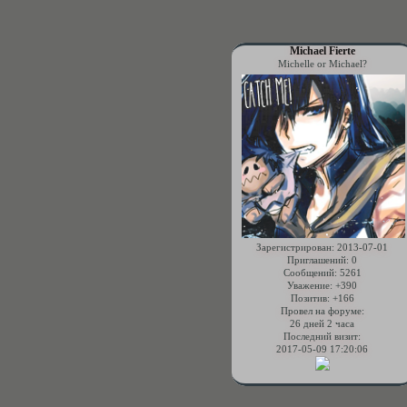
Michael Fierte
Michelle or Michael?
Зарегистрирован
: 2013-07-01
Приглашений:
0
Сообщений:
5261
Уважение:
+390
Позитив:
+166
Провел на форуме:
26 дней 2 часа
Последний визит:
2017-05-09 17:20:06