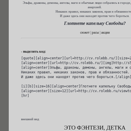
Эльфы, драконы, демоны, ангелы, маги и обычные люди собрались в городе
анархией.
Никаких правил, никаких законов, прав и обязанност
И даже здесь они находят против чего бороться.
Глотнете капельку Свободы?
сюжет
|
расы
|
акции
- выделить код:
[quote][align=center][url=http://cv.rolebb.ru/][size=2
[align=center][url=http://cv.rolebb.ru/][img]http://s5
[align=center]Эльфы, драконы, демоны, ангелы, маги и о
Никаких правил, никаких законов, прав и обязанностей.

И даже здесь они находят против чего бороться.[/align]
[i][b][size=16][align=center]Глотнете капельку Свободы
[align=center][size=12][url=http://cv.rolebb.ru/viewt
[hr]
внешний вид
ЭТО ФЭНТЕЗИ, ДЕТКА