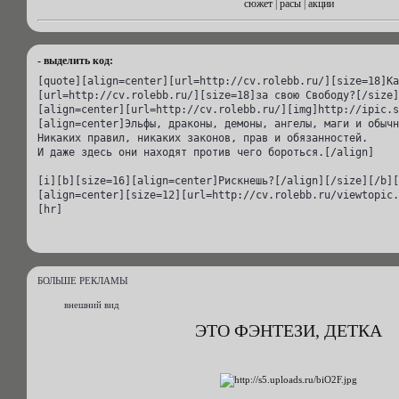
сюжет
|
расы
|
акции
- выделить код:
[quote][align=center][url=http://cv.rolebb.ru/][size=18]Ка
[url=http://cv.rolebb.ru/][size=18]за свою Свободу?[/size]
[align=center][url=http://cv.rolebb.ru/][img]http://ipic.s
[align=center]Эльфы, драконы, демоны, ангелы, маги и обычн
Никаких правил, никаких законов, прав и обязанностей.

И даже здесь они находят против чего бороться.[/align]

[i][b][size=16][align=center]Рискнешь?[/align][/size][/b][
[align=center][size=12][url=http://cv.rolebb.ru/viewtopic.
[hr]
БОЛЬШЕ РЕКЛАМЫ
внешний вид
ЭТО ФЭНТЕЗИ, ДЕТКА