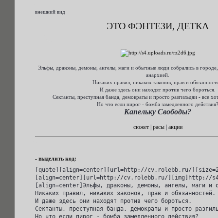
внешний вид
ЭТО ФЭНТЕЗИ, ДЕТКА
Эльфы, драконы, демоны, ангелы, маги и обычные люди собрались в городе
анархией.
Никаких правил, никаких законов, прав и обязанност
И даже здесь они находят против чего бороться.
Сектанты, преступная банда, демократы и просто разгильдяи - все хо
Но что если пирог - бомба замедленного действия
Капельку Свободы?
сюжет
|
расы
|
акции
- выделить код:
[quote][align=center][url=http://cv.rolebb.ru/][size=2
[align=center][url=http://cv.rolebb.ru/][img]http://s4
[align=center]Эльфы, драконы, демоны, ангелы, маги и о
Никаких правил, никаких законов, прав и обязанностей.

И даже здесь они находят против чего бороться.

Сектанты, преступная банда, демократы и просто разгиль
Но что если пирог - бомба замедленного действия?
