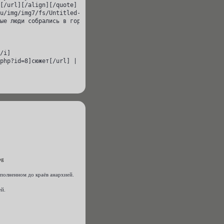
[/url][/align][/quote]

u/img/img7/fs/Untitled-1.1381230466.jpg[/img][/url][/align]

ые люди собрались в городе, переполненном до краёв анархией. Пос
/i]

php?id=8]сюжет[/url] | [url=http://cv.rolebb.ru/viewtopic.php?id
еполненном до краёв анархией.
ей.