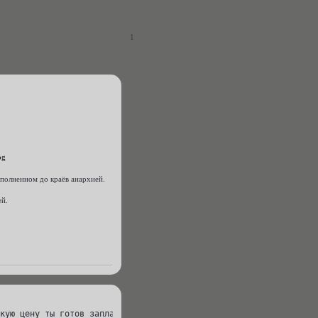
1
еполненном до краёв анархией.
ей.
кую цену ты готов заплатить[/size][/url]
