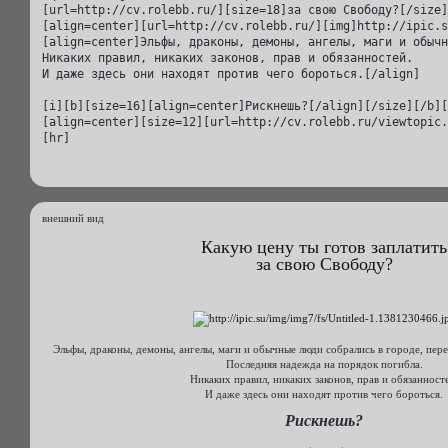
[url=http://cv.rolebb.ru/][size=18]за свою Свободу?[/size]
[align=center][url=http://cv.rolebb.ru/][img]http://ipic.s
[align=center]Эльфы, драконы, демоны, ангелы, маги и обычн
Никаких правил, никаких законов, прав и обязанностей.

И даже здесь они находят против чего бороться.[/align]

[i][b][size=16][align=center]Рискнешь?[/align][/size][/b][
[align=center][size=12][url=http://cv.rolebb.ru/viewtopic.
[hr]
внешний вид
Какую цену ты готов заплатить
за свою Свободу?
Эльфы, драконы, демоны, ангелы, маги и обычные люди собрались в городе, пер
Последняя надежда на порядок погибла.
Никаких правил, никаких законов, прав и обязанност
И даже здесь они находят против чего бороться.
Рискнешь?