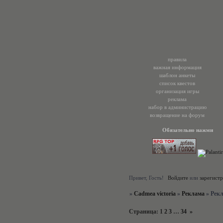
правила
важная информация
шаблон анкеты
список квестов
организация игры
реклама
набор в администрацию
возвращение на форум
Обязательно нажми
Привет, Гость!
Войдите
или
зарегист
»
Cadmea victoria
»
Реклама
»
Рекл
Страница:
1
2
3
…
34
»