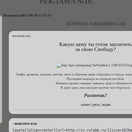
РЕКЛАМА №10.
Поделиться
2013-09-29 17:15:53
ПОМНИМ О ВЗАИМНОСТИ
внешний вид
Какую цену ты готов заплатить
за свою Свободу?
Эльфы, драконы, демоны, ангелы, маги и обычные люди собрались в городе, пер
Последняя надежда на порядок погибла.
Никаких правил, никаких законов, прав и обязанност
И даже здесь они находят против чего бороться.
Рискнешь?
сюжет
|
расы
|
акции
- выделить код:
[quote][align=center][url=http://cv.rolebb.ru/][size=18]Ка