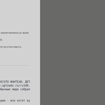
, переполненном до краёв
ей.
тят кусочек пирога.
?
0]ЭТО ФЭНТЕЗИ, ДЕТКА[/size][/url][/align][/quote]

.uploads.ru/rz2d6.jpg[/img][/url][/align]

бычные люди собрались в городе, переполненном до краёв анархией.
дяи - все хотят кусочек пирога.
