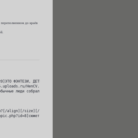
, переполненном до краёв
ей.
0]ЭТО ФЭНТЕЗИ, ДЕТКА[/size][/url][/align][/quote]

.uploads.ru/HenCV.jpg[/img][/url][/align]

бычные люди собрались в городе, переполненном до краёв анархией.


?[/align][/size][/b][/i]

opic.php?id=8]сюжет[/url] | [url=http://cv.rolebb.ru/viewtopic.ph