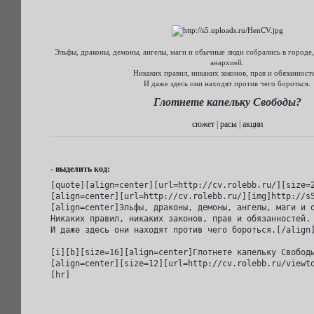
Эльфы, драконы, демоны, ангелы, маги и обычные люди собрались в городе
анархией.
Никаких правил, никаких законов, прав и обязанност
И даже здесь они находят против чего бороться.
Глотнете капельку Свободы?
сюжет
|
расы
|
акции
- выделить код:
[quote][align=center][url=http://cv.rolebb.ru/][size=2
[align=center][url=http://cv.rolebb.ru/][img]http://s5
[align=center]Эльфы, драконы, демоны, ангелы, маги и о
Никаких правил, никаких законов, прав и обязанностей.

И даже здесь они находят против чего бороться.[/align]
[i][b][size=16][align=center]Глотнете капельку Свободы
[align=center][size=12][url=http://cv.rolebb.ru/viewt
[hr]