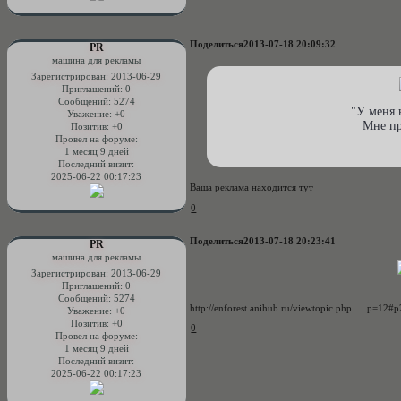
Поделиться
2013-07-18 20:09:32
PR
машина для рекламы
Зарегистрирован
: 2013-06-29
Приглашений:
0
Сообщений:
5274
"У меня 
Уважение:
+0
Мне пр
Позитив:
+0
Провел на форуме:
1 месяц 9 дней
Последний визит:
2025-06-22 00:17:23
Ваша реклама находится тут
0
Поделиться
2013-07-18 20:23:41
PR
машина для рекламы
Зарегистрирован
: 2013-06-29
Приглашений:
0
Сообщений:
5274
http://enforest.anihub.ru/viewtopic.php … p=12#
Уважение:
+0
Позитив:
+0
0
Провел на форуме:
1 месяц 9 дней
Последний визит:
2025-06-22 00:17:23