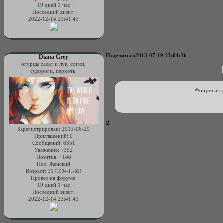
19 дней 1 час
Последний визит:
2022-12-14 23:41:43
Поделиться
2013-07-19 13:04:36
Diana Grey
огурцы салат и лук, сопли,
судороги, перхоть.
Форумная р
0
Зарегистрирован
: 2013-06-29
Приглашений:
0
Сообщений:
6351
Уважение:
+352
Позитив:
+146
Пол:
Женский
Возраст:
31
[1994-11-02]
Провел на форуме:
19 дней 1 час
Последний визит:
2022-12-14 23:41:43