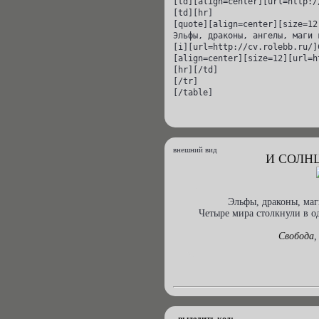
[td][align=center][url=http:/
[td][hr]

[quote][align=center][size=12
Эльфы, драконы, ангелы, маги 
[i][url=http://cv.rolebb.ru/]
[align=center][size=12][url=h
[hr][/td]

[/tr]

[/table]
внешний вид
И СОЛН
Эльфы, драконы, маг
Четыре мира столкнули в о
Свобода
,