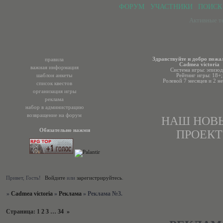
ФОРУМ
УЧАСТНИКИ
ПОИСК
Активные т
Здравствуйте и добро пожа
правила
Cadmea victoria
важная информация
Система игры: эпизод
шаблон анкеты
Рейтинг игры: 18+;
Ролевой 7 месяцев и 2 не
список квестов
организация игры
реклама
набор в администрацию
возвращение на форум
НАШ НОВ
Обязательно нажми
ПРОЕКТ
Привет, Гость!
Войдите
или
зарегистрируйтесь
.
»
Cadmea victoria
»
Реклама
»
Реклама №3.
Страница:
1
2
3
…
34
»