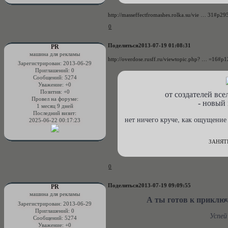
http://masseffectfromashes.rolka.su/vie … 31#p2
0
Поделиться
2013-07-19 01:08:31
PR
машина для рекламы
http://overdose.rusff.ru/viewtopic.php? … =16#p
Зарегистрирован
: 2013-06-29
Приглашений:
0
Сообщений:
5274
Уважение:
+0
Позитив:
+0
от создателей в
Провел на форуме:
- новый
1 месяц 9 дней
Последний визит:
нет ничего круче, как ощущение 
2025-06-22 00:17:23
ЗАНЯТ
0
Поделиться
2013-07-19 09:09:55
PR
машина для рекламы
А ты готов к приклю
Зарегистрирован
: 2013-06-29
Приглашений:
0
Успей
Сообщений:
5274
Уважение:
+0