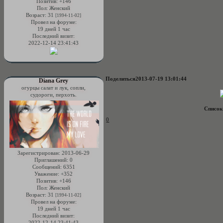
Позитив:
+146
Пол:
Женский
Возраст:
31
[1994-11-02]
Провел на форуме:
19 дней 1 час
Последний визит:
2022-12-14 23:41:43
Поделиться
2013-07-19 13:01:44
Diana Grey
огурцы салат и лук, сопли,
судороги, перхоть.
Список
0
Зарегистрирован
: 2013-06-29
Приглашений:
0
Сообщений:
6351
Уважение:
+352
Позитив:
+146
Пол:
Женский
Возраст:
31
[1994-11-02]
Провел на форуме:
19 дней 1 час
Последний визит:
2022-12-14 23:41:43