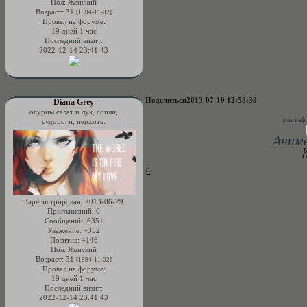
Пол:
Женский
Возраст:
31
[1994-11-02]
Провел на форуме:
19 дней 1 час
Последний визит:
2022-12-14 23:41:43
Поделиться
2013-07-19 12:58:39
Diana Grey
огурцы салат и лук, сопли,
эпиграф
судороги, перхоть.
Аниме
0
Зарегистрирован
: 2013-06-29
Приглашений:
0
Сообщений:
6351
Уважение:
+352
Позитив:
+146
Пол:
Женский
Возраст:
31
[1994-11-02]
Провел на форуме:
19 дней 1 час
Последний визит:
2022-12-14 23:41:43