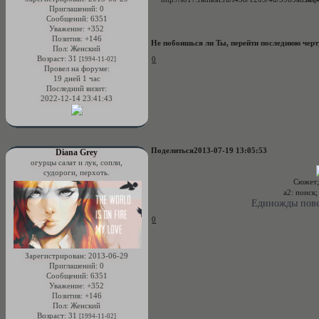
Приглашений:
0
Сообщений:
6351
Уважение:
+352
Позитив:
+146
Не побоишься ли Ты, перейти последнюю чер
Пол:
Женский
Возраст:
31
0
[1994-11-02]
Провел на форуме:
19 дней 1 час
Последний визит:
2022-12-14 23:41:43
Поделиться
2013-07-19 13:05:53
Diana Grey
огурцы салат и лук, сопли,
судороги, перхоть.
Сюжет
а2: поиск;
Единожды пов
0
Зарегистрирован
: 2013-06-29
Приглашений:
0
Сообщений:
6351
Уважение:
+352
Позитив:
+146
Пол:
Женский
Возраст:
31
[1994-11-02]