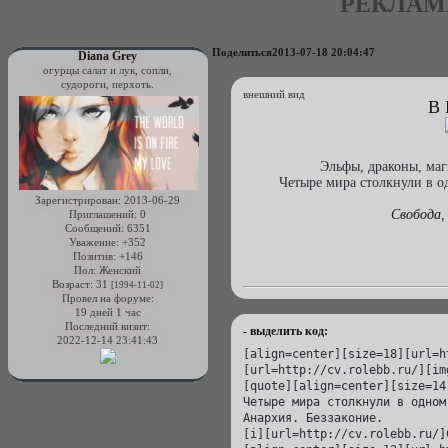
РЕКЛАМ
Поделиться
2013-07-18 20:04:47
Diana Grey
огурцы салат и лук, сопли,
судороги, перхоть.
внешний вид
В
Эльфы, драконы, маг
Четыре мира столкнули в о
Зарегистрирован
: 2013-06-29
Свобода
,
Приглашений:
0
Сообщений:
6351
Уважение:
+352
Позитив:
+146
Пол:
Женский
Возраст:
31
[1994-11-02]
Провел на форуме:
19 дней 1 час
Последний визит:
- выделить код:
2022-12-14 23:41:43
[align=center][size=18][url=h
[url=http://cv.rolebb.ru/][im
[quote][align=center][size=14
Четыре мира столкнули в одном
Анархия. Беззаконие.

[i][url=http://cv.rolebb.ru/]