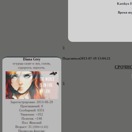
Katekyo H
Время иг
0
Поделиться
2013-07-19 13:04:21
Diana Grey
огурцы салат и лук, сопли,
СРОЧНО
судороги, перхоть.
0
Зарегистрирован
: 2013-06-29
Приглашений:
0
Сообщений:
6351
Уважение:
+352
Позитив:
+146
Пол:
Женский
Возраст:
31
[1994-11-02]
Провел на форуме: