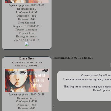
Зарегистрирован
: 2013-06-29
Приглашений:
0
Сообщений:
6351
Уважение:
+352
Позитив:
+146
Пол:
Женский
Возраст:
31
[1994-11-02]
Провел на форуме:
19 дней 1 час
Последний визит:
2022-12-14 23:41:43
Поделиться
2013-07-19 12:58:21
Diana Grey
огурцы салат и лук, сопли,
судороги, перхоть.
От создателей Style Phot
У нас нет деления на мастеров и ученик
Наш форум посвящен, в первую очередь
Новый проект 
Зарегистрирован
: 2013-06-29
Приглашений:
0
Сообщений:
6351
Уважение:
+352
0
Позитив:
+146