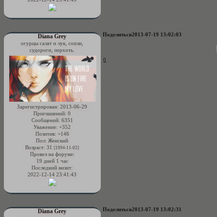
Поделиться
2013-07-19 13:02:03
Diana Grey
огурцы салат и лук, сопли,
судороги, перхоть.
0
Зарегистрирован
: 2013-06-29
Приглашений:
0
Сообщений:
6351
Уважение:
+352
Позитив:
+146
Пол:
Женский
Возраст:
31
[1994-11-02]
Провел на форуме:
19 дней 1 час
Последний визит:
2022-12-14 23:41:43
Поделиться
2013-07-19 13:02:31
Diana Grey