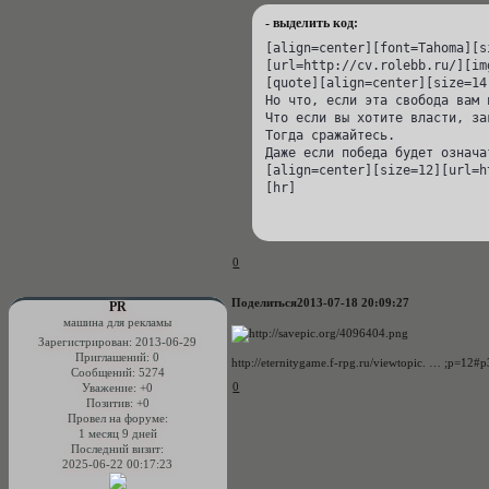
- выделить код:
[align=center][font=Tahoma][s
[url=http://cv.rolebb.ru/][im
[quote][align=center][size=14
Но что, если эта свобода вам н
Что если вы хотите власти, за
Тогда сражайтесь.

Даже если победа будет означа
[align=center][size=12][url=h
[hr]
0
Поделиться
2013-07-18 20:09:27
PR
машина для рекламы
Зарегистрирован
: 2013-06-29
Приглашений:
0
http://eternitygame.f-rpg.ru/viewtopic. … ;p=12#
Сообщений:
5274
0
Уважение:
+0
Позитив:
+0
Провел на форуме:
1 месяц 9 дней
Последний визит:
2025-06-22 00:17:23