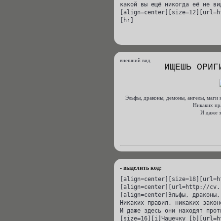
какой вы ещё никогда её не ви
[align=center][size=12][url=h
[hr]
внешний вид
ИЩЕШЬ ОРИГ
Эльфы, драконы, демоны, ангелы, маги 
Никаких пра
И даже з
- выделить код:
[align=center][size=18][url=h
[align=center][url=http://cv.
[align=center]Эльфы, драконы,
Никаких правил, никаких закон
И даже здесь они находят прот
[size=16][i]Чашечку [b][url=h