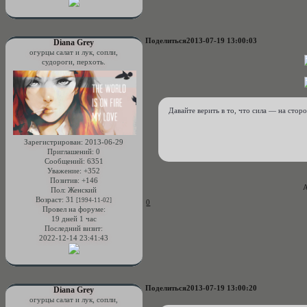
Поделиться
2013-07-19 13:00:03
Diana Grey
огурцы салат и лук, сопли,
судороги, перхоть.
Давайте верить в то, что сила — на стор
Зарегистрирован
: 2013-06-29
Приглашений:
0
Сообщений:
6351
Уважение:
+352
Позитив:
+146
А
Пол:
Женский
Возраст:
31
[1994-11-02]
0
Провел на форуме:
19 дней 1 час
Последний визит:
2022-12-14 23:41:43
Поделиться
2013-07-19 13:00:20
Diana Grey
огурцы салат и лук, сопли,