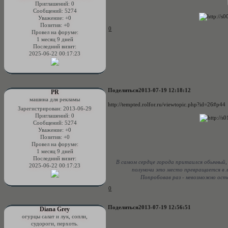
Приглашений:
0
Сообщений:
5274
Уважение:
+0
Позитив:
+0
0
Провел на форуме:
1 месяц 9 дней
Последний визит:
2025-06-22 00:17:23
Поделиться
2013-07-19 12:18:12
PR
машина для рекламы
http://tempted.rolfor.ru/viewtopic.php?id=26#p44
Зарегистрирован
: 2013-06-29
Приглашений:
0
Сообщений:
5274
Уважение:
+0
Позитив:
+0
Провел на форуме:
1 месяц 9 дней
Последний визит:
В самом сердце города притаился обычный, 
2025-06-22 00:17:23
полуночи это место превращается в 
Попробовав раз - невозможно оста
0
Поделиться
2013-07-19 12:56:51
Diana Grey
огурцы салат и лук, сопли,
судороги, перхоть.