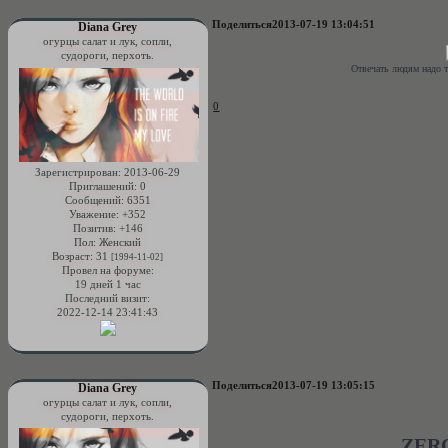
Поделиться
2013-07-19 13:04:51
Diana Grey
огурцы салат и лук, сопли,
судороги, перхоть.
Отвечать людям надо т
0
Зарегистрирован
: 2013-06-29
Приглашений:
0
Сообщений:
6351
Уважение:
+352
Позитив:
+146
Пол:
Женский
Возраст:
31
[1994-11-02]
Провел на форуме:
19 дней 1 час
Последний визит:
2022-12-14 23:41:43
Поделиться
2013-07-19 13:05:15
Diana Grey
огурцы салат и лук, сопли,
судороги, перхоть.
ZER