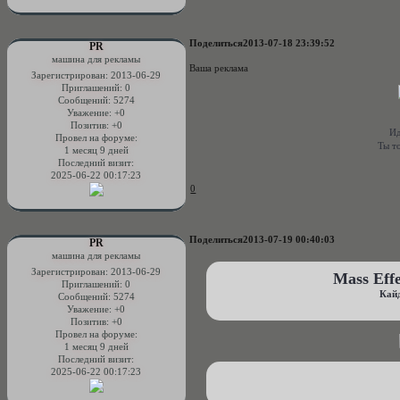
Поделиться
2013-07-18 23:39:52
PR
машина для рекламы
Ваша реклама
Зарегистрирован
: 2013-06-29
Приглашений:
0
Сообщений:
5274
Уважение:
+0
Позитив:
+0
Ид
Провел на форуме:
Ты то
1 месяц 9 дней
Последний визит:
2025-06-22 00:17:23
0
Поделиться
2013-07-19 00:40:03
PR
машина для рекламы
Зарегистрирован
: 2013-06-29
Mass Eff
Приглашений:
0
Кайд
Сообщений:
5274
Уважение:
+0
Позитив:
+0
Провел на форуме:
1 месяц 9 дней
Последний визит:
2025-06-22 00:17:23