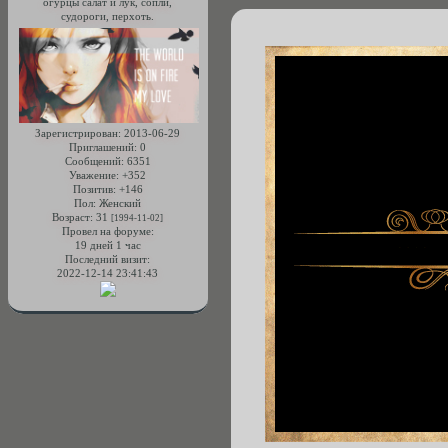
огурцы салат и лук, сопли,
судороги, перхоть.
Зарегистрирован
: 2013-06-29
Приглашений:
0
Сообщений:
6351
Уважение:
+352
Позитив:
+146
Пол:
Женский
Возраст:
31
[1994-11-02]
Провел на форуме:
19 дней 1 час
Последний визит:
2022-12-14 23:41:43