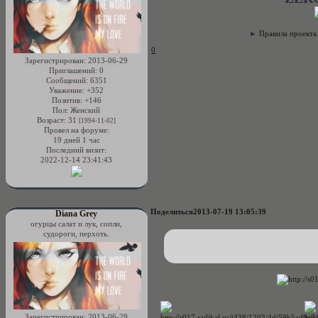
►
Правила проекта
0
Зарегистрирован
: 2013-06-29
Приглашений:
0
Сообщений:
6351
Уважение:
+352
Позитив:
+146
Пол:
Женский
Возраст:
31
[1994-11-02]
Провел на форуме:
19 дней 1 час
Последний визит:
2022-12-14 23:41:43
Поделиться
2013-07-19 13:05:39
Diana Grey
огурцы салат и лук, сопли,
судороги, перхоть.
Зарегистрирован
: 2013-06-29