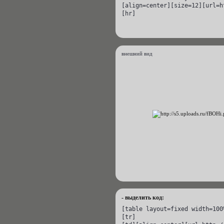
[align=center][size=12][url=h
[hr]
внешний вид
- выделить код:
[table layout=fixed width=100%
[tr]
