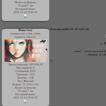
Провел на форуме:
19 дней 1 час
Последний визит:
2022-12-14 23:41:43
Поделиться
2013-07-19 13:07:42
Diana Grey
огурцы салат и лук, сопли,
судороги, перхоть.
~ P
сюжет
~
список персонаже
~
первая в с
0
Зарегистрирован
: 2013-06-29
Приглашений:
0
Сообщений:
6351
Уважение:
+352
Позитив:
+146
Пол:
Женский
Возраст:
31
[1994-11-02]
Провел на форуме:
19 дней 1 час
Последний визит:
2022-12-14 23:41:43