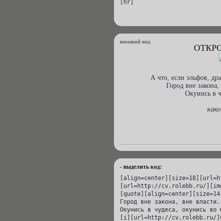
[hr]
внешний вид
ОТКР
А что, если эльфов, др
Город вне закона,
Окунись в ч
како
- выделить код:
[align=center][size=18][url=h
[url=http://cv.rolebb.ru/][im
[quote][align=center][size=14
Город вне закона, вне власти.
Окунись в чудеса, окунись во 
[i][url=http://cv.rolebb.ru/]С