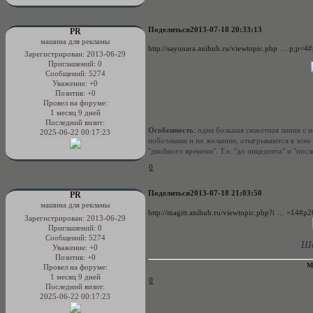
Поделиться
2013-07-18 20:33:13
PR
машина для рекламы
http://sayonara.anihub.ru/viewtopic.php … p;p=4
Зарегистрирован
: 2013-06-29
Приглашений:
0
Сообщений:
5274
Уважение:
+0
Позитив:
+0
Провел на форуме:
1 месяц 9 дней
Последний визит:
Особенность
: одна большая сюжетная линия с 
2025-06-22 00:17:23
побочными и по желанию, отыгрываются в зоне ф
"двойного времени". Т.е. "до инцедента" и "посл
0
Поделиться
2013-07-18 21:03:50
PR
машина для рекламы
http://magitt.anihub.ru/viewtopic.php?i … =14#p
Зарегистрирован
: 2013-06-29
Приглашений:
0
Сообщений:
5274
Ше
Уважение:
+0
Позитив:
+0
M
Провел на форуме:
1 месяц 9 дней
0
Последний визит:
2025-06-22 00:17:23