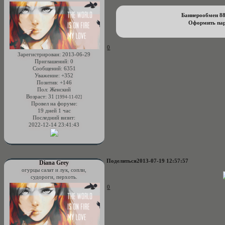
Баннерообмен 8
Оформить пар
0
Зарегистрирован
: 2013-06-29
Приглашений:
0
Сообщений:
6351
Уважение:
+352
Позитив:
+146
Пол:
Женский
Возраст:
31
[1994-11-02]
Провел на форуме:
19 дней 1 час
Последний визит:
2022-12-14 23:41:43
Поделиться
2013-07-19 12:57:57
Diana Grey
огурцы салат и лук, сопли,
судороги, перхоть.
0