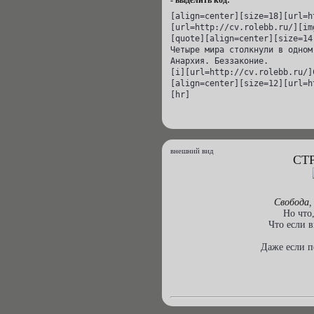
- выделить код:
[align=center][size=18][url=h
[url=http://cv.rolebb.ru/][im
[quote][align=center][size=14
Четыре мира столкнули в одном
Анархия. Беззаконие.

[i][url=http://cv.rolebb.ru/]
[align=center][size=12][url=h
[hr]
внешний вид
СТ
Свобода
,
Но что
Что если в
Даже если п