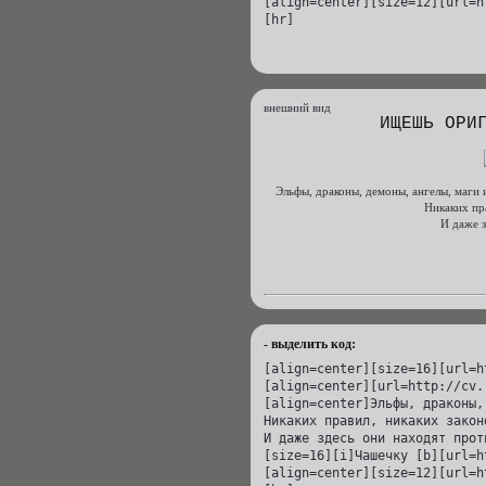
[align=center][size=12][url=h
[hr]
внешний вид
ИЩЕШЬ ОРИ
Эльфы, драконы, демоны, ангелы, маги 
Никаких пра
И даже з
- выделить код:
[align=center][size=16][url=h
[align=center][url=http://cv.
[align=center]Эльфы, драконы,
Никаких правил, никаких закон
И даже здесь они находят прот
[size=16][i]Чашечку [b][url=h
[align=center][size=12][url=h