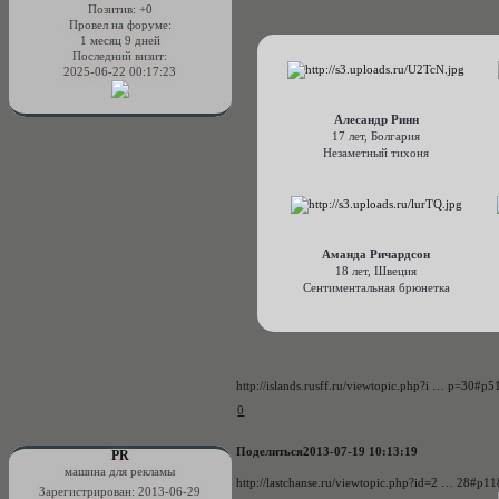
Позитив:
+0
Провел на форуме:
1 месяц 9 дней
Последний визит:
2025-06-22 00:17:23
Алесандр Ринн
17 лет, Болгария
Незаметный тихоня
Аманда Ричардсон
18 лет, Швеция
Сентиментальная брюнетка
http://islands.rusff.ru/viewtopic.php?i … p=30#p5
0
Поделиться
2013-07-19 10:13:19
PR
машина для рекламы
http://lastchanse.ru/viewtopic.php?id=2 … 28#p1
Зарегистрирован
: 2013-06-29