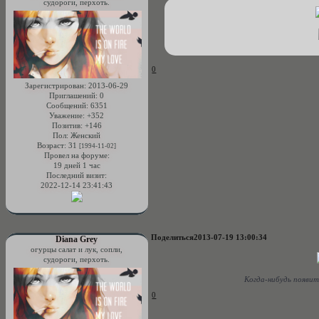
судороги, перхоть.
0
Зарегистрирован
: 2013-06-29
Приглашений:
0
Сообщений:
6351
Уважение:
+352
Позитив:
+146
Пол:
Женский
Возраст:
31
[1994-11-02]
Провел на форуме:
19 дней 1 час
Последний визит:
2022-12-14 23:41:43
Поделиться
2013-07-19 13:00:34
Diana Grey
огурцы салат и лук, сопли,
судороги, перхоть.
Когда-нибудь появит
0