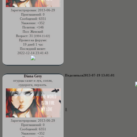
Зарегистрирован
: 2013-06-29
Приглашений:
0
Сообщений:
6351
Уважение:
+352
Позитив:
+146
Пол:
Женский
Возраст:
31
[1994-11-02]
Провел на форуме:
19 дней 1 час
Последний визит:
2022-12-14 23:41:43
Поделиться
2013-07-19 13:01:01
Diana Grey
огурцы салат и лук, сопли,
судороги, перхоть.
0
Зарегистрирован
: 2013-06-29
Приглашений:
0
Сообщений:
6351
Уважение:
+352