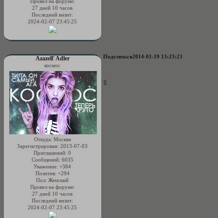
Провел на форуме:
27 дней 10 часов
Последний визит:
2024-02-07 23:45:25
Поделиться
2014-01-19 13:23:23
Azazell' Adler
космос
0
Откуда:
Москва
Зарегистрирован
: 2013-07-03
Приглашений:
0
Сообщений:
6035
Уважение:
+384
Позитив:
+294
Пол:
Женский
Провел на форуме:
27 дней 10 часов
Последний визит:
2024-02-07 23:45:25