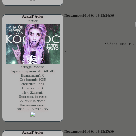
Поделиться
2014-01-19 13:24:36
Azazell' Adler
космос
• Особенности 
0
Откуда:
Москва
Зарегистрирован
: 2013-07-03
Приглашений:
0
Сообщений:
6035
Уважение:
+384
Позитив:
+294
Пол:
Женский
Провел на форуме:
27 дней 10 часов
Последний визит:
2024-02-07 23:45:25
Поделиться
2014-01-19 13:25:30
Azazell' Adler