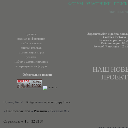
ФОРУМ
УЧАСТНИКИ
ПОИСК
Активные т
Здравствуйте и добро пожа
правила
Cadmea victoria
важная информация
Система игры: эпизод
шаблон анкеты
Рейтинг игры: 18+;
Ролевой 7 месяцев и 2 не
список квестов
организация игры
реклама
набор в администрацию
возвращение на форум
НАШ НОВ
Обязательно нажми
ПРОЕКТ
Привет, Гость!
Войдите
или
зарегистрируйтесь
.
»
Cadmea victoria
»
Реклама
»
Реклама #12
Страница:
«
1
…
32
33
34