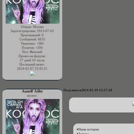
Откуда:
Москва
Зарегистрирован
: 2013-07-03
Приглашений:
0
Сообщений:
6035
Уважение:
+384
Позитив:
+294
Пол:
Женский
Провел на форуме:
27 дней 10 часов
Последний визит:
2024-02-07 23:45:25
Поделиться
2014-01-19 13:27:18
Azazell' Adler
космос
♦
Наша история
♦
Законы