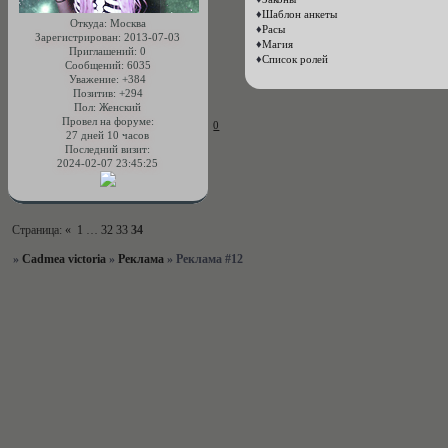
♦
Шаблон анкеты
Откуда:
Москва
♦
Расы
Зарегистрирован
: 2013-07-03
♦
Магия
Приглашений:
0
♦
Список ролей
Сообщений:
6035
Уважение:
+384
Позитив:
+294
Пол:
Женский
Провел на форуме:
0
27 дней 10 часов
Последний визит:
2024-02-07 23:45:25
Страница:
«
1
…
32
33
34
»
Cadmea victoria
»
Реклама
»
Реклама #12