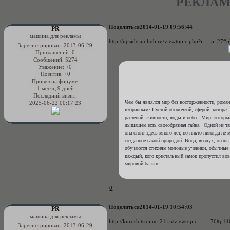
РЕКЛАМА
Поделиться
2014-01-19 09:56:44
PR
машина для рекламы
http://upside.anihub.ru/viewtopic.php?i … p=27#
Зарегистрирован
: 2013-06-29
Приглашений:
0
Сообщений:
5274
Уважение:
+0
Позитив:
+0
Провел на форуме:
1 месяц 9 дней
Последний визит:
Чем бы являлся мир без восторженности, роман
2025-06-22 00:17:23
избранным? Пустой оболочкой, сферой, которая
растений, живности, воды и небес. Мир, которы
дышащем есть своеобразная тайна. Одной из та
она стоит здесь много лет, но никто никогда не
созданное самой природой. Вода, воздух, огонь
обучаются стихиям молодые ученики, обычные на
каждый, кого кристальный замок пропустил вов
мировой баланс.
0
Поделиться
2014-01-19 10:54:03
PR
машина для рекламы
http://kuroshitsuji.nc-21.ru/viewtopic. … =76#p1
Зарегистрирован
: 2013-06-29