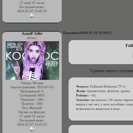
27 дней 10 часов
Последний визит:
2024-02-07 23:45:25
Поделиться
2014-01-19 13:20:13
Azazell' Adler
космос
Ful
Срочно ищем следующи
Откуда:
Москва
Фендом:
Fullmetal Alchemist TV-1;
Зарегистрирован
: 2013-07-03
Жанр:
приключение, фэнтези, драма;
Приглашений:
0
Рейтинг:
+16;
Сообщений:
6035
Уважение:
+384
Заметки:
мы играем с 50 серии; парал
Позитив:
+294
миров у нас нет; у всех погибших гому
Пол:
Женский
возможность вернуться в игру.
Провел на форуме:
27 дней 10 часов
Последний визит:
2024-02-07 23:45:25