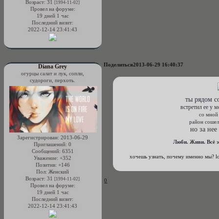
Возраст:
31
[1994-11-02]
Провел на форуме:
19 дней 1 час
Последний визит:
2022-12-14 23:41:43
Поделиться
2013-06-29 16:40:37
Diana Grey
огурцы салат и лук, сопли,
судороги, перхоть.
ты рядом с
встретил ее у 
со мной 
район сошел 
но за нее
Зарегистрирован
: 2013-06-29
Люби. Живи. Всё э
Приглашений:
0
Сообщений:
6351
хочешь узнать, почему именно мы? lo
Уважение:
+352
Позитив:
+146
Пол:
Женский
Возраст:
31
[1994-11-02]
0
Провел на форуме:
19 дней 1 час
Последний визит:
2022-12-14 23:41:43