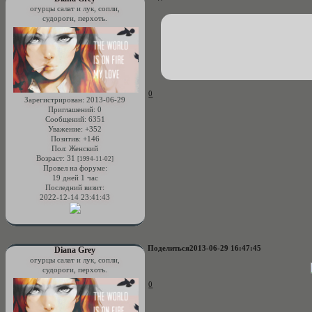
огурцы салат и лук, сопли,
судороги, перхоть.
0
Зарегистрирован
: 2013-06-29
Приглашений:
0
Сообщений:
6351
Уважение:
+352
Позитив:
+146
Пол:
Женский
Возраст:
31
[1994-11-02]
Провел на форуме:
19 дней 1 час
Последний визит:
2022-12-14 23:41:43
Поделиться
2013-06-29 16:47:45
Diana Grey
огурцы салат и лук, сопли,
судороги, перхоть.
0