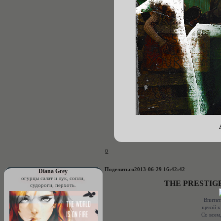
0
Поделиться
2013-06-29 16:42:42
Diana Grey
огурцы салат и лук, сопли,
THE PRESTIG
судороги, перхоть.
Впитат
щекой к
Со всем