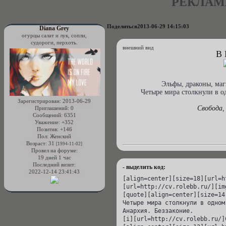
РЕКЛАМ
Поделиться
2013-06-29 14:15:03
Diana Grey
огурцы салат и лук, сопли,
судороги, перхоть.
внешний вид
В
Эльфы, драконы, маг
Четыре мира столкнули в о
Зарегистрирован
: 2013-06-29
Свобода
,
Приглашений:
0
Сообщений:
6351
Уважение:
+352
Позитив:
+146
Пол:
Женский
Возраст:
31
[1994-11-02]
Провел на форуме:
19 дней 1 час
Последний визит:
- выделить код:
2022-12-14 23:41:43
[align=center][size=18][url=h
[url=http://cv.rolebb.ru/][im
[quote][align=center][size=14
Четыре мира столкнули в одном
Анархия. Беззаконие.

[i][url=http://cv.rolebb.ru/]