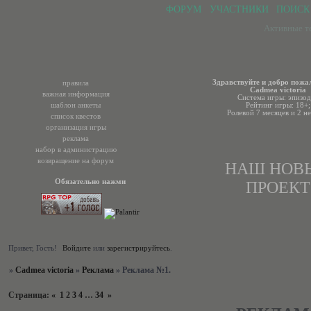
ФОРУМ
УЧАСТНИКИ
ПОИСК
Активные т
Здравствуйте и добро пожа
правила
Cadmea victoria
важная информация
Система игры: эпизод
шаблон анкеты
Рейтинг игры: 18+;
Ролевой 7 месяцев и 2 не
список квестов
организация игры
реклама
набор в администрацию
возвращение на форум
НАШ НОВ
Обязательно нажми
ПРОЕКТ
Привет, Гость!
Войдите
или
зарегистрируйтесь
.
»
Cadmea victoria
»
Реклама
»
Реклама №1.
Страница:
«
1
2
3
4
…
34
»