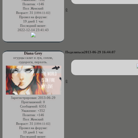
Позитив:
+146
Пол:
Женский
0
Возраст:
31
[1994-11-02]
Провел на форуме:
19 дней 1 час
Последний визит:
2022-12-14 23:41:43
Поделиться
2013-06-29 16:44:07
Diana Grey
огурцы салат и лук, сопли,
судороги, перхоть.
0
Зарегистрирован
: 2013-06-29
Приглашений:
0
Сообщений:
6351
Уважение:
+352
Позитив:
+146
Пол:
Женский
Возраст:
31
[1994-11-02]
Провел на форуме:
19 дней 1 час
Последний визит: