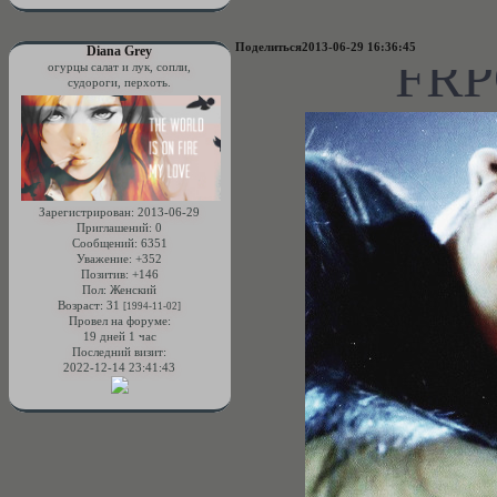
Поделиться
2013-06-29 16:36:45
Diana Grey
FRP
огурцы салат и лук, сопли,
судороги, перхоть.
Зарегистрирован
: 2013-06-29
Приглашений:
0
Сообщений:
6351
Уважение:
+352
Позитив:
+146
Пол:
Женский
Возраст:
31
[1994-11-02]
Провел на форуме:
19 дней 1 час
Последний визит:
2022-12-14 23:41:43