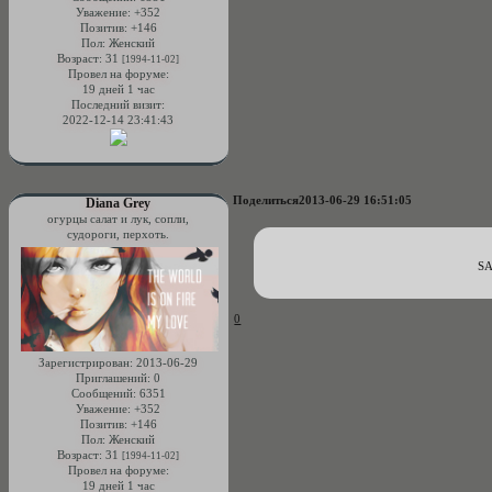
Уважение:
+352
Позитив:
+146
Пол:
Женский
Возраст:
31
[1994-11-02]
Провел на форуме:
19 дней 1 час
Последний визит:
2022-12-14 23:41:43
Поделиться
2013-06-29 16:51:05
Diana Grey
огурцы салат и лук, сопли,
судороги, перхоть.
S
0
Зарегистрирован
: 2013-06-29
Приглашений:
0
Сообщений:
6351
Уважение:
+352
Позитив:
+146
Пол:
Женский
Возраст:
31
[1994-11-02]
Провел на форуме:
19 дней 1 час