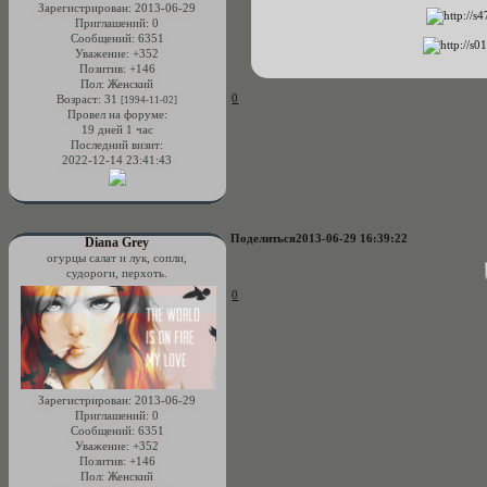
Зарегистрирован
: 2013-06-29
Приглашений:
0
Сообщений:
6351
Уважение:
+352
Позитив:
+146
Пол:
Женский
0
Возраст:
31
[1994-11-02]
Провел на форуме:
19 дней 1 час
Последний визит:
2022-12-14 23:41:43
Поделиться
2013-06-29 16:39:22
Diana Grey
огурцы салат и лук, сопли,
судороги, перхоть.
0
Зарегистрирован
: 2013-06-29
Приглашений:
0
Сообщений:
6351
Уважение:
+352
Позитив:
+146
Пол:
Женский