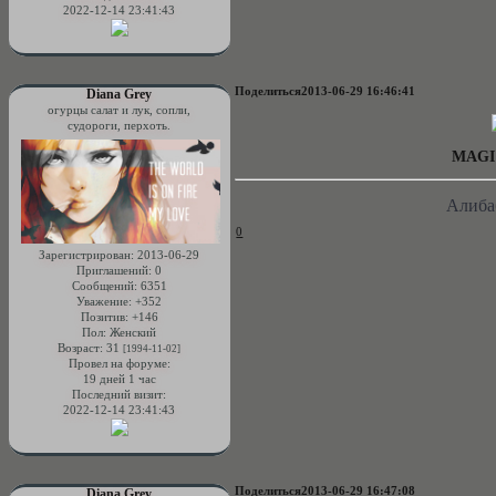
2022-12-14 23:41:43
Поделиться
2013-06-29 16:46:41
Diana Grey
огурцы салат и лук, сопли,
судороги, перхоть.
MAGI
Алиба
0
Зарегистрирован
: 2013-06-29
Приглашений:
0
Сообщений:
6351
Уважение:
+352
Позитив:
+146
Пол:
Женский
Возраст:
31
[1994-11-02]
Провел на форуме:
19 дней 1 час
Последний визит:
2022-12-14 23:41:43
Поделиться
2013-06-29 16:47:08
Diana Grey