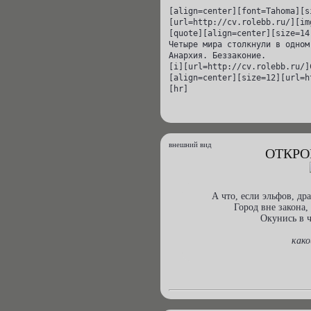
[align=center][font=Tahoma][s
[url=http://cv.rolebb.ru/][im
[quote][align=center][size=14
Четыре мира столкнули в одном
Анархия. Беззаконие.

[i][url=http://cv.rolebb.ru/]
[align=center][size=12][url=h
[hr]
внешний вид
ОТКРО
А что, если эльфов, др
Город вне закона,
Окунись в ч
како