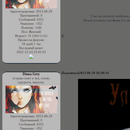
Зарегистрирован
: 2013-06-29
Приглашений:
0
У нас вы можете выбрать р
Сообщений:
6351
Нашей ролевой уже
более 2-х л
Уважение:
+352
Позитив:
+146
Пол:
Женский
0
Возраст:
31
[1994-11-02]
Провел на форуме:
19 дней 1 час
Последний визит:
2022-12-14 23:41:43
Поделиться
2013-06-29 16:30:14
Diana Grey
огурцы салат и лук, сопли,
судороги, перхоть.
Зарегистрирован
: 2013-06-29
Приглашений:
0
Сообщений:
6351
Уважение:
+352