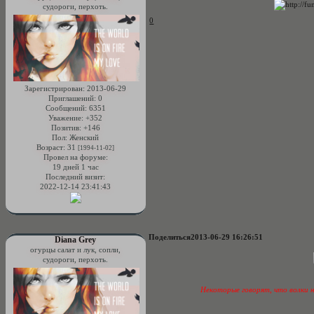
судороги, перхоть.
0
Зарегистрирован
: 2013-06-29
Приглашений:
0
Сообщений:
6351
Уважение:
+352
Позитив:
+146
Пол:
Женский
Возраст:
31
[1994-11-02]
Провел на форуме:
19 дней 1 час
Последний визит:
2022-12-14 23:41:43
Поделиться
2013-06-29 16:26:51
Diana Grey
огурцы салат и лук, сопли,
судороги, перхоть.
Некоторые говорят, что волки н