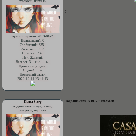
судороги, перхоть.
0
Зарегистрирован
: 2013-06-29
Приглашений:
0
Сообщений:
6351
Уважение:
+352
Позитив:
+146
Пол:
Женский
Возраст:
31
[1994-11-02]
Провел на форуме:
19 дней 1 час
Последний визит:
2022-12-14 23:41:43
Поделиться
2013-06-29 16:23:20
Diana Grey
огурцы салат и лук, сопли,
судороги, перхоть.