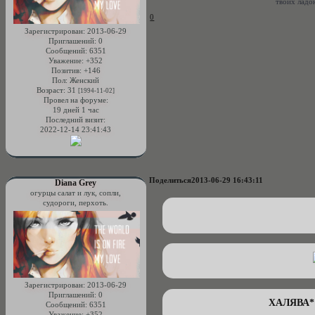
твоих ладо
0
Зарегистрирован
: 2013-06-29
Приглашений:
0
Сообщений:
6351
Уважение:
+352
Позитив:
+146
Пол:
Женский
Возраст:
31
[1994-11-02]
Провел на форуме:
19 дней 1 час
Последний визит:
2022-12-14 23:41:43
Поделиться
2013-06-29 16:43:11
Diana Grey
огурцы салат и лук, сопли,
судороги, перхоть.
Зарегистрирован
: 2013-06-29
Приглашений:
0
ХАЛЯВА*
Сообщений:
6351
Уважение:
+352