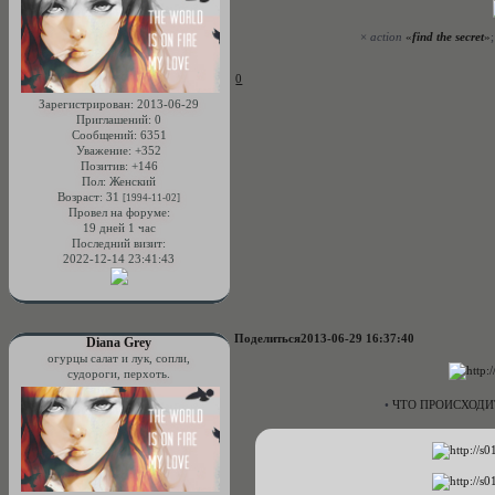
×
action
«
find the secret
»
0
Зарегистрирован
: 2013-06-29
Приглашений:
0
Сообщений:
6351
Уважение:
+352
Позитив:
+146
Пол:
Женский
Возраст:
31
[1994-11-02]
Провел на форуме:
19 дней 1 час
Последний визит:
2022-12-14 23:41:43
Поделиться
2013-06-29 16:37:40
Diana Grey
огурцы салат и лук, сопли,
судороги, перхоть.
•
ЧТО ПРОИСХОДИ