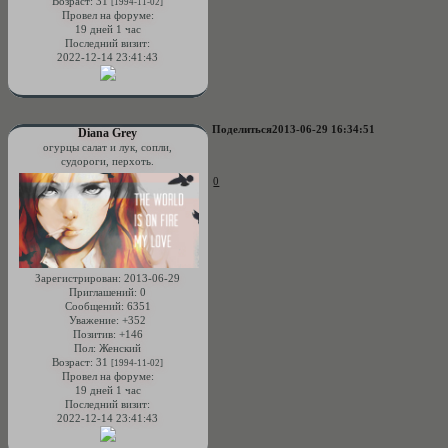
Возраст:
31
[1994-11-02]
Провел на форуме:
19 дней 1 час
Последний визит:
2022-12-14 23:41:43
Поделиться
2013-06-29 16:34:51
Diana Grey
огурцы салат и лук, сопли,
судороги, перхоть.
0
Зарегистрирован
: 2013-06-29
Приглашений:
0
Сообщений:
6351
Уважение:
+352
Позитив:
+146
Пол:
Женский
Возраст:
31
[1994-11-02]
Провел на форуме:
19 дней 1 час
Последний визит:
2022-12-14 23:41:43