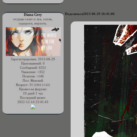
Поделиться
2013-06-29 16:41:06
Diana Grey
огурцы салат и лук, сопли,
судороги, перхоть.
Зарегистрирован
: 2013-06-29
Приглашений:
0
Сообщений:
6351
Уважение:
+352
Позитив:
+146
Пол:
Женский
Возраст:
31
[1994-11-02]
Провел на форуме:
19 дней 1 час
Последний визит:
2022-12-14 23:41:43