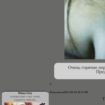
Очень горячие пе
Пре
0
Поделиться
2013-06-29 16:37:08
Diana Grey
огурцы салат и лук, сопли,
T
судороги, перхоть.