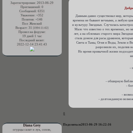
Зарегистрирован
: 2013-06-29
Приглашений:
0
Добр
Сообщений:
6351
Уважение:
+352
Давным-давно существовал мир, которы
Позитив:
+146
времена не бывают вечными, а любую циви
Пол:
Женский
и культуру Звездных. Случилась катастро
Возраст:
31
[1994-11-02]
Мало что известно о тех временах, но м
Провел на форуме:
лет, а на обломках старого мира Звездн
19 дней 1 час
стала домом для расы драконов, котор
Последний визит:
Света и Тьмы, Огня и Воды, Земли и В
2022-12-14 23:41:43
разрознили их, поделив н
Но время привычной жизни подходит к
н
- 
- обширную Библио
- бо
- возмо
- долгожданную возможн
0
Поделиться
2013-06-29 16:22:16
Diana Grey
огурцы салат и лук, сопли,