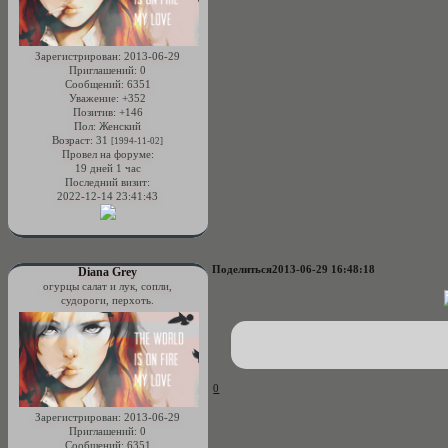
Зарегистрирован
: 2013-06-29
Приглашений:
0
Сообщений:
6351
Уважение:
+352
Позитив:
+146
Пол:
Женский
Возраст:
31
[1994-11-02]
Провел на форуме:
19 дней 1 час
Последний визит:
2022-12-14 23:41:43
Поделиться
2013-06-29 16:48:18
Diana Grey
огурцы салат и лук, сопли,
судороги, перхоть.
0
Зарегистрирован
: 2013-06-29
Приглашений:
0
Сообщений:
6351