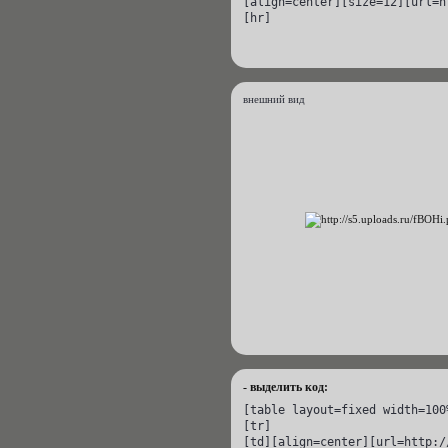
[align=center][size=12][url=h
[hr]
внешний вид
- выделить код:
[table layout=fixed width=100%
[tr]

[td][align=center][url=http:/