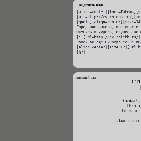
- выделить код:
[align=center][font=Tahoma][s
[url=http://cv.rolebb.ru/][im
[quote][align=center][size=14
Город вне закона, вне власти.
Окунись в чудеса, окунись во 
[i][url=http://cv.rolebb.ru/]С
какой вы ещё никогда её не ви
[align=center][size=12][url=h
[hr]
внешний вид
СТ
Свобода
,
Но что
Что если в
Даже если п