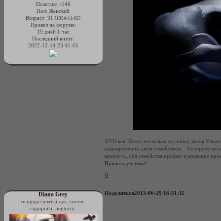
Позитив:
+146
Пол:
Женский
Возраст:
31
[1994-11-02]
Провел на форуме:
19 дней 1 час
Последний визит:
2022-12-14 23:41:43
XVII век. Всего несколько лет назад замок Уль
одновременно двум семействам... Потерпев нес
крепость, оба семейства пришли к решению про
Принять участие!
0
Поделиться
2013-06-29 16:31:11
Diana Grey
огурцы салат и лук, сопли,
судороги, перхоть.