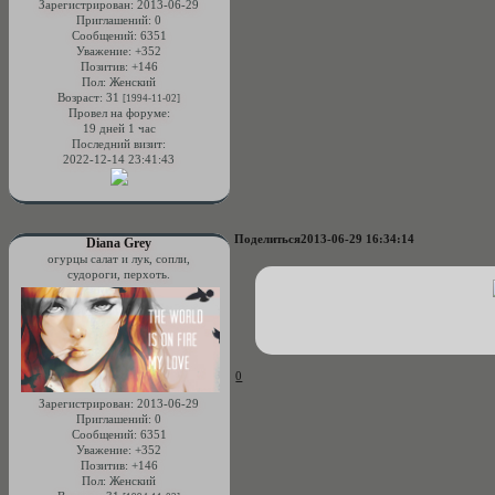
Зарегистрирован
: 2013-06-29
Приглашений:
0
Сообщений:
6351
Уважение:
+352
Позитив:
+146
Пол:
Женский
Возраст:
31
[1994-11-02]
Провел на форуме:
19 дней 1 час
Последний визит:
2022-12-14 23:41:43
Поделиться
2013-06-29 16:34:14
Diana Grey
огурцы салат и лук, сопли,
судороги, перхоть.
0
Зарегистрирован
: 2013-06-29
Приглашений:
0
Сообщений:
6351
Уважение:
+352
Позитив:
+146
Пол:
Женский