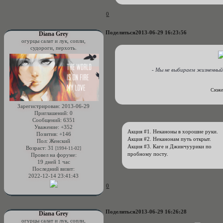
0
Поделиться
2013-06-29 16:23:56
Diana Grey
огурцы салат и лук, сопли,
судороги, перхоть.
- Мы не выбираем жизненны
Cюже
Зарегистрирован
: 2013-06-29
Приглашений:
0
Сообщений:
6351
Уважение:
+352
Акция #1. Неканоны в хорошие руки.
Позитив:
+146
Акция #2. Неканонам путь открыт.
Пол:
Женский
Акция #3. Каге и Джинчуурики по
Возраст:
31
[1994-11-02]
пробному посту.
Провел на форуме:
19 дней 1 час
Последний визит:
2022-12-14 23:41:43
0
Поделиться
2013-06-29 16:26:28
Diana Grey
огурцы салат и лук, сопли,