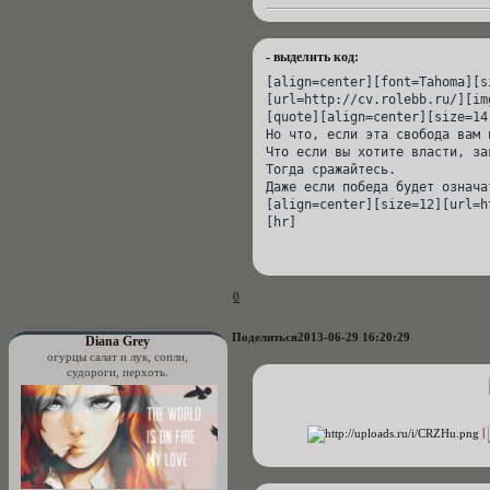
- выделить код:
[align=center][font=Tahoma][s
[url=http://cv.rolebb.ru/][im
[quote][align=center][size=14
Но что, если эта свобода вам н
Что если вы хотите власти, за
Тогда сражайтесь.

Даже если победа будет означа
[align=center][size=12][url=h
[hr]
0
Поделиться
2013-06-29 16:20:29
Diana Grey
огурцы салат и лук, сопли,
судороги, перхоть.
|