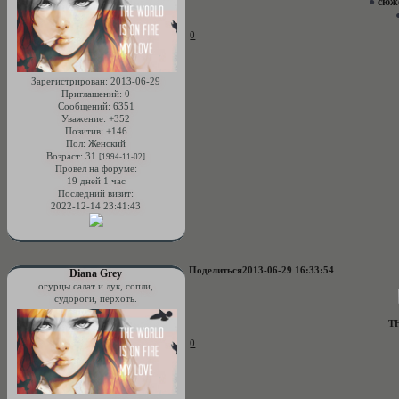
●
сюж
0
Зарегистрирован
: 2013-06-29
Приглашений:
0
Сообщений:
6351
Уважение:
+352
Позитив:
+146
Пол:
Женский
Возраст:
31
[1994-11-02]
Провел на форуме:
19 дней 1 час
Последний визит:
2022-12-14 23:41:43
Поделиться
2013-06-29 16:33:54
Diana Grey
огурцы салат и лук, сопли,
судороги, перхоть.
T
0