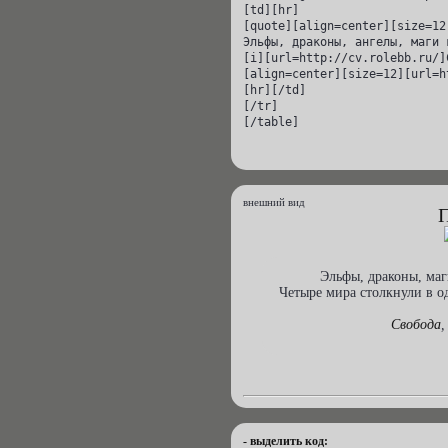
[td][hr]

[quote][align=center][size=12
Эльфы, драконы, ангелы, маги 
[i][url=http://cv.rolebb.ru/]
[align=center][size=12][url=h
[hr][/td]

[/tr]

[/table]
внешний вид
Эльфы, драконы, маг
Четыре мира столкнули в о
Свобода
,
- выделить код: