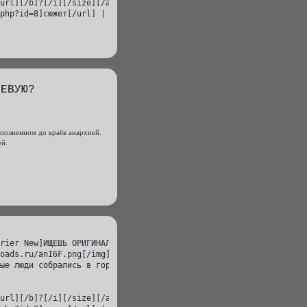
url][/b]?[/i][/size][/align]

php?id=8]сюжет[/url] | [url=http://cv.rolebb.ru/viewtopic.php?id
ЛЕВУЮ?
еполненном до краёв анархией.
ей.
rier New]ИЩЕШЬ ОРИГИНАЛЬНУЮ И ЯРКУЮ РОЛЕВУЮ?[/font][/url][/size]
oads.ru/anI6F.png[/img][/url][/align]

ые люди собрались в городе, переполненном до краёв анархией.

url][/b]?[/i][/size][/align]
