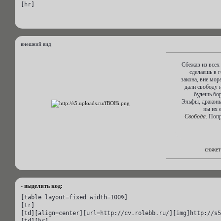
[hr]
внешний вид
Сбежав из всех
сделаешь в г
закона, вне мор
дали свободу и
будешь бор
Эльфы, драконы
вы их 
Свобода
. Попр
сюжет
- выделить код:
[table layout=fixed width=100%]

[tr]

[td][align=center][url=http://cv.rolebb.ru/][img]http://s5