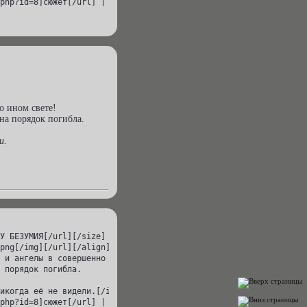
php?id=8]сюжет[/url] | [url=http://cv.rolebb.ru/viewtopic.php?id
о ином свете!
на порядок погибла.
и.
У БЕЗУМИЯ[/url][/size]

png[/img][/url][/align]

 и ангелы в совершенно ином свете!

 порядок погибла.

икогда её не видели.[/i][/size][/align][/quote]

php?id=8]сюжет[/url] | [url=http://cv.rolebb.ru/viewtopic.php?id