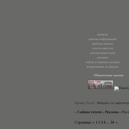
правила
важная информация
шаблон анкеты
список квестов
организация игры
реклама
набор в администрацию
возвращение на форум
Обязательно нажми
Привет, Гость!
Войдите
или
зарегист
»
Cadmea victoria
»
Реклама
»
Рек
Страница:
«
1
2
3
4
…
34
»