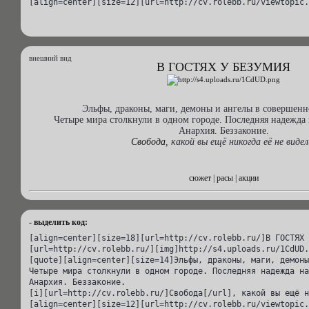
[align=center][size=12][url=http://cv.rolebb.ru/viewtopic.
внешний вид
В ГОСТЯХ У БЕЗУМИЯ
Эльфы, драконы, маги, демоны и ангелы в совершенн
Четыре мира столкнули в одном городе. Последняя надежда 
Анархия. Беззаконие.
Свобода
, какой вы ещё никогда её не видел
сюжет
|
расы
|
акции
- выделить код:
[align=center][size=18][url=http://cv.rolebb.ru/]В ГОСТЯХ 
[url=http://cv.rolebb.ru/][img]http://s4.uploads.ru/1CdUD.
[quote][align=center][size=14]Эльфы, драконы, маги, демоны
Четыре мира столкнули в одном городе. Последняя надежда на
Анархия. Беззаконие.

[i][url=http://cv.rolebb.ru/]Свобода[/url], какой вы ещё н
[align=center][size=12][url=http://cv.rolebb.ru/viewtopic.