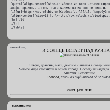
[td][hr]

[quote][align=center][size=12]Сбежав из всех четырёх миров
Эльфы, драконы, ангелы, маги какими вы их ещё не видели.

[i][url=http://cv.rolebb.ru/]Свобода[/url][/i]. Попробуй п
[align=center][size=12][url=http://cv.rolebb.ru/viewtopic.
[hr][/td]

[/tr]

[/table]
внешний вид
И СОЛНЦЕ ВСТАЁТ НАД РУИН
Эльфы, драконы, маги, демоны и ангелы в совершенн
Четыре мира столкнули в одном городе. Последняя надежда 
Анархия. Беззаконие.
Свобода
, какой вы ещё никогда её не видел
сюжет
|
расы
|
акции
- выделить код: