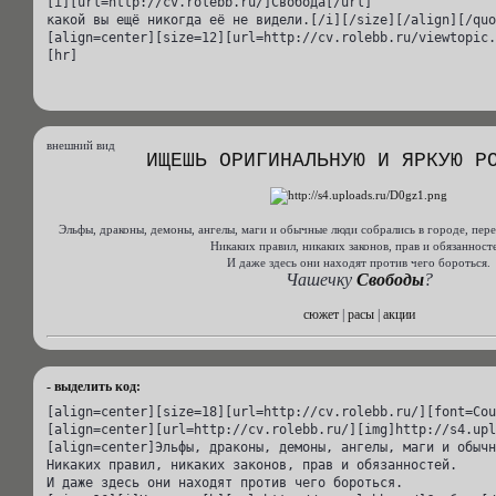
[i][url=http://cv.rolebb.ru/]Свобода[/url]

какой вы ещё никогда её не видели.[/i][/size][/align][/quo
[align=center][size=12][url=http://cv.rolebb.ru/viewtopic.
[hr]
внешний вид
ИЩЕШЬ ОРИГИНАЛЬНУЮ И ЯРКУЮ Р
Эльфы, драконы, демоны, ангелы, маги и обычные люди собрались в городе, пер
Никаких правил, никаких законов, прав и обязанност
И даже здесь они находят против чего бороться.
Чашечку
Свободы
?
сюжет
|
расы
|
акции
- выделить код:
[align=center][size=18][url=http://cv.rolebb.ru/][font=Cou
[align=center][url=http://cv.rolebb.ru/][img]http://s4.upl
[align=center]Эльфы, драконы, демоны, ангелы, маги и обычн
Никаких правил, никаких законов, прав и обязанностей.

И даже здесь они находят против чего бороться.
