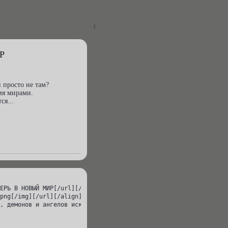
1
Р
и просто не там?
мя мирами.
ся...
ЕРЬ В НОВЫЙ МИР[/url][/size]

png[/img][/url][/align]

, демонов и ангелов искали просто не там?
