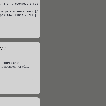
, что ты сделаешь в городе, что вне? Вне закона, вне морали, вне
оиграть в неё с нами.[/size][/align][/quote]

php?id=8]сюжет[/url] | [url=http://cv.rolebb.ru/viewtopic.php?id
АМИ
о ином свете!
на порядок погибла.
и.