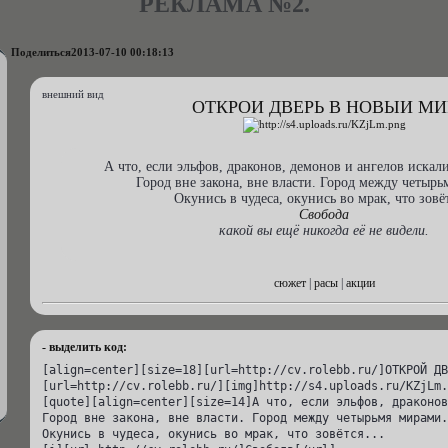
РЕКЛАМА №2.
Поделиться
2013-07-10 00:18:13
внешний вид
ОТКРОЙ ДВЕРЬ В НОВЫЙ МИ
А что, если эльфов, драконов, демонов и ангелов искал
Город вне закона, вне власти. Город между четырь
Окунись в чудеса, окунись во мрак, что зовёт
Свобода
какой вы ещё никогда её не видели.
сюжет
|
расы
|
акции
- выделить код:
[align=center][size=18][url=http://cv.rolebb.ru/]ОТКРОЙ ДВ
[url=http://cv.rolebb.ru/][img]http://s4.uploads.ru/KZjLm.
[quote][align=center][size=14]А что, если эльфов, драконов
Город вне закона, вне власти. Город между четырьмя мирами.

Окунись в чудеса, окунись во мрак, что зовётся...
