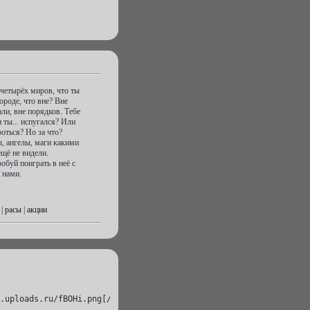
 четырёх миров, что ты
ороде, что вне? Вне
али, вне порядков. Тебе
 ты... испугался? Или
оться? Но за что?
, ангелы, маги какими
ещё не видели.
обуй поиграть в неё с
нами.
|
расы
|
акции
.uploads.ru/fBOHi.png[/img][/url][/align][/td]
