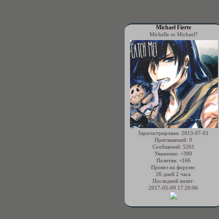
Michael Fierte
Michelle or Michael?
Зарегистрирован
: 2013-07-01
Приглашений:
0
Сообщений:
5261
Уважение:
+390
Позитив:
+166
Провел на форуме:
26 дней 2 часа
Последний визит:
2017-05-09 17:20:06