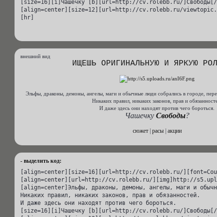
[size=16][i]Чашечку [b][url=http://cv.rolebb.ru/]Свободы[/
[align=center][size=12][url=http://cv.rolebb.ru/viewtopic.
[hr]
внешний вид
ИЩЕШЬ ОРИГИНАЛЬНУЮ И ЯРКУЮ РО
Эльфы, драконы, демоны, ангелы, маги и обычные люди собрались в городе, пер
Никаких правил, никаких законов, прав и обязанност
И даже здесь они находят против чего бороться.
Чашечку
Свободы
?
сюжет
|
расы
|
акции
- выделить код:
[align=center][size=16][url=http://cv.rolebb.ru/][font=Cou
[align=center][url=http://cv.rolebb.ru/][img]http://s5.upl
[align=center]Эльфы, драконы, демоны, ангелы, маги и обычн
Никаких правил, никаких законов, прав и обязанностей.

И даже здесь они находят против чего бороться.

[size=16][i]Чашечку [b][url=http://cv.rolebb.ru/]Свободы[/