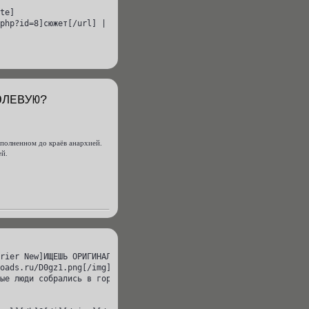
te]

php?id=8]сюжет[/url] | [url=http://cv.rolebb.ru/viewtopic.php?id
ОЛЕВУЮ?
еполненном до краёв анархией.
ей.
rier New]ИЩЕШЬ ОРИГИНАЛЬНУЮ И ЯРКУЮ РОЛЕВУЮ?[/font][/url][/size]
oads.ru/D0gz1.png[/img][/url][/align]

ые люди собрались в городе, переполненном до краёв анархией.
