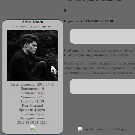
●
Примеры принятых способностей
.
0
Поделиться
2013-12-02 23:33:38
Adam Jensen
В случае пожара - горите.
Особенности:
наиболее развитая наука в облас
Господствующая религия:
тотемизм стихий.
Считается, что из всех рас драконы - самая древ
живут в пригородах, посёлках. Огромные города
экономика и огромная конкуренция, заставляюща
Зарегистрирован
: 2013-07-06
Приглашений:
0
Сообщений:
6372
Уважение:
+721
Позитив:
+1038
Пол:
Мужской
Провел на форуме:
2 месяца 2 дня
Последний визит:
2022-12-08 21:53:15