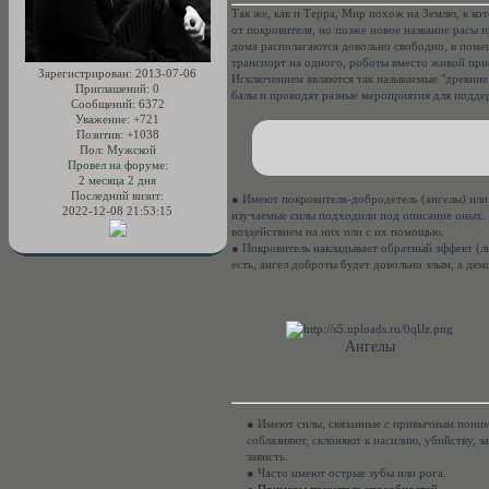
Так же, как и Терра, Мир похож на Землю, к ко
от покровителя, но позже новое название расы 
дома располагаются довольно свободно, в поме
транспорт на одного, роботы вместо живой при
Зарегистрирован
: 2013-07-06
Исключением являются так называемые "древние
Приглашений:
0
балы и проводят разные мероприятия для подде
Сообщений:
6372
Уважение:
+721
Позитив:
+1038
Пол:
Мужской
Провел на форуме:
2 месяца 2 дня
Последний визит:
● Имеют покровителя-добродетель (ангелы) или 
2022-12-08 21:53:15
изучаемые силы подходили под описание оных. 
воздействием на них или с их помощью.
● Покровитель накладывает обратный эффект (ли
есть, ангел доброты будет довольно злым, а дем
Ангелы
● Имеют силы, связанные с привычным поним
соблазняют, склоняют к насилию, убийству, з
зависть.
● Часто имеют острые зубы или рога.