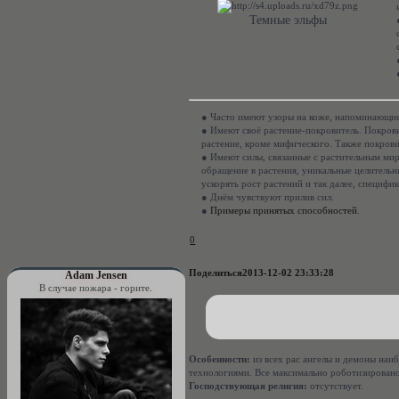
Темные эльфы
● Часто имеют узоры на коже, напоминающие 
● Имеют своё растение-покровитель. Покров
растение, кроме мифического. Также покрови
● Имеют силы, связанные с растительным мир
обращение в растения, уникальные целительн
ускорять рост растений и так далее, специфик
● Днём чувствуют прилив сил.
●
Примеры принятых способностей
.
0
Поделиться
2013-12-02 23:33:28
Adam Jensen
В случае пожара - горите.
Особенности:
из всех рас ангелы и демоны наиб
технологиями. Все максимально роботизирован
Господствующая религия:
отсутствует.