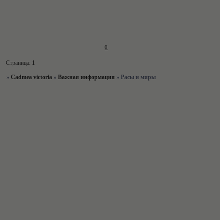
0
Страница:
1
»
Cadmea victoria
»
Важная информация
»
Расы и миры