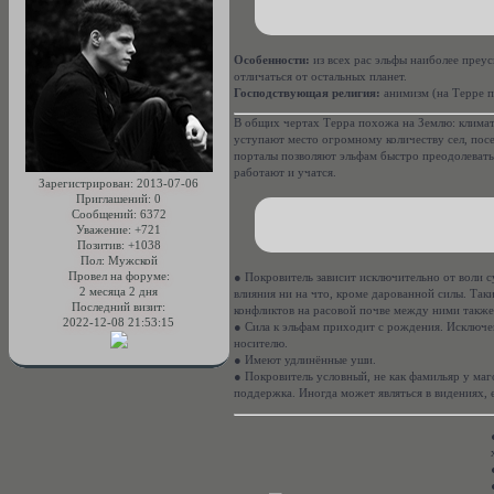
Особенности:
из всех рас эльфы наиболее преу
отличаться от остальных планет.
Господствующая религия:
анимизм (на Терре п
В общих чертах Терра похожа на Землю: климат 
уступают место огромному количеству сел, пос
порталы позволяют эльфам быстро преодолевать
работают и учатся.
Зарегистрирован
: 2013-07-06
Приглашений:
0
Сообщений:
6372
Уважение:
+721
Позитив:
+1038
Пол:
Мужской
Провел на форуме:
● Покровитель зависит исключительно от воли с
2 месяца 2 дня
влияния ни на что, кроме дарованной силы. Так
Последний визит:
конфликтов на расовой почве между ними также
2022-12-08 21:53:15
● Сила к эльфам приходит c рождения. Исключе
носителю.
● Имеют удлинённые уши.
● Покровитель условный, не как фамильяр у маг
поддержка. Иногда может являться в видениях, 