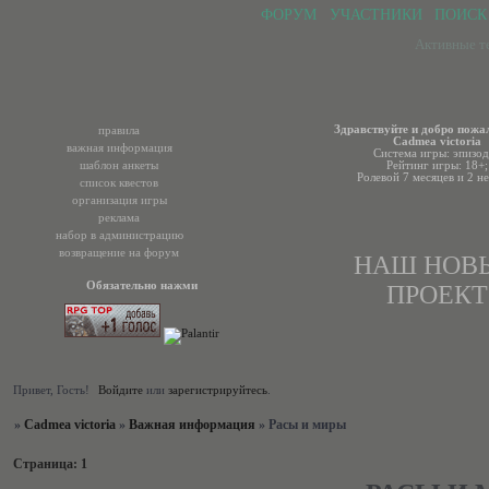
ФОРУМ
УЧАСТНИКИ
ПОИСК
Активные т
Здравствуйте и добро пожа
правила
Cadmea victoria
важная информация
Система игры: эпизод
шаблон анкеты
Рейтинг игры: 18+;
Ролевой 7 месяцев и 2 не
список квестов
организация игры
реклама
набор в администрацию
возвращение на форум
НАШ НОВ
Обязательно нажми
ПРОЕКТ
Привет, Гость!
Войдите
или
зарегистрируйтесь
.
»
Cadmea victoria
»
Важная информация
»
Расы и миры
Страница:
1