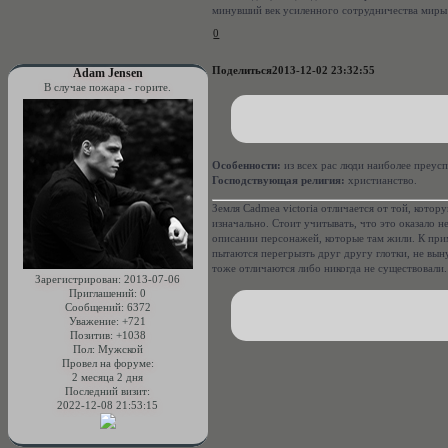
минувший век усиленного сотрудничества миры 
0
Поделиться
2013-12-02 23:32:55
Adam Jensen
В случае пожара - горите.
Особенности:
из всех рас люди наиболее преусп
Господствующая религия:
христианство.
Земля Cadmea victoria отличается от той, котор
изначально. Стоит учитывать, что это оказало н
описании персонажей, которые там жили. К при
пытаются перегрызть друг другу глотки, не вын
тоже отличаются либо никогда не существовали.
Зарегистрирован
: 2013-07-06
Приглашений:
0
Сообщений:
6372
Уважение:
+721
Позитив:
+1038
Пол:
Мужской
Провел на форуме:
2 месяца 2 дня
Последний визит:
2022-12-08 21:53:15